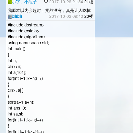
小字、小瓶子
2017-10-26 21:54
21楼
我原本以为会超时，竟然没有，真是让人吃惊
bilibili
2017-10-02 09:40
20楼
#include<iostream>
#include<cstdio>
#include<algorithm>
using namespace std;
int main()
{
int n;
cin>>n;
int a[101];
for(int i=1;i<=n;i++)
{
cin>>a[i];
}
sort(a+1,a+n);
int ans=0;
int sa,sb;
for(int i=1;i<=n;i++)
{
for(int k=1;k<=i;i++)