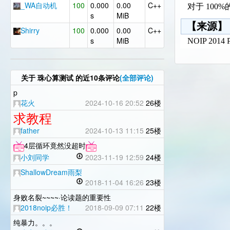
_WA自动机
100
0.000
0.00
C++
对于 100%
s
MiB
【来源】
Shirry
100
0.000
0.00
C++
s
MiB
NOIP 2014 P
关于
珠心算测试
的近10条评论
(全部评论)
p
花火
2024-10-16 20:52
26楼
求教程
father
2024-10-13 11:15
25楼
4层循环竟然没超时
小刘同学
2023-11-19 12:59
24楼
ShallowDream雨梨
2018-11-04 16:26
23楼
身败名裂~~~~·论读题的重要性
2018noip必胜！
2018-09-09 07:11
22楼
纯暴力。。。