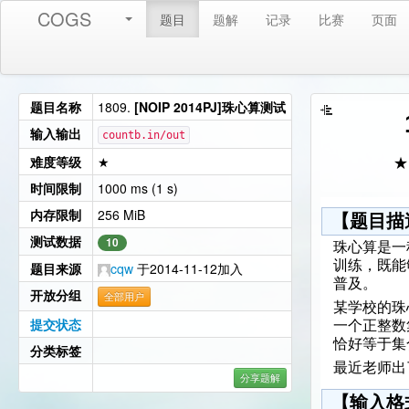
COGS
题目
题解
记录
比赛
页面
题目名称
1809.
[NOIP 2014PJ]珠心算测试
输入输出
countb.in/out
难度等级
★
★
时间限制
1000 ms (1 s)
内存限制
256 MiB
【题目描
测试数据
10
珠心算是一
训练，既能
题目来源
cqw
于2014-11-12加入
普及。
开放分组
全部用户
某学校的珠
提交状态
一个正整数
恰好等于集
分类标签
最近老师出
分享题解
【输入格