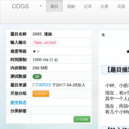
COGS
题目
题解
记录
比赛
页面
题目名称
2685.
迷妹
输入输出
fans.in/out
难度等级
★☆
时间限制
1000 ms (1 s)
内存限制
256 MiB
【题目描
测试数据
20
题目来源
TARDIS
于2017-04-28加入
小钟、小皓
开放分组
现在，有n
全部用户
其中一个人
提交状态
现在，蒟蒻w
分类标签
有几个小钟
分享题解