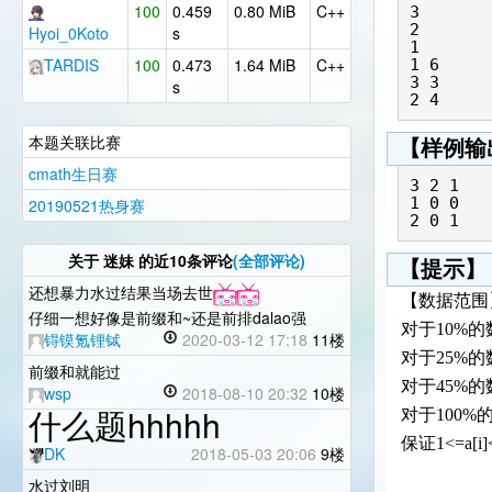
100
0.459
0.80 MiB
C++
3

2

Hyoi_0Koto
s
1

TARDIS
100
0.473
1.64 MiB
C++
1 6

3 3

s
本题关联比赛
【样例输
cmath生日赛
3 2 1

1 0 0

20190521热身赛
关于
迷妹
的近10条评论
(全部评论)
【提示】
还想暴力水过结果当场去世
【数据范围
仔细一想好像是前缀和~还是前排dalao强
对于10%的数
锝镆氪锂铽
2020-03-12 17:18
11楼
对于25%的数
前缀和就能过
对于45%的数
wsp
2018-08-10 20:32
10楼
什么题hhhhh
对于100%的数
保证1<=a[i]<
DK
2018-05-03 20:06
9楼
水过刘明