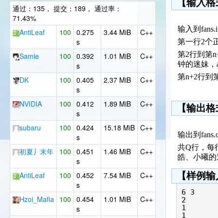
【输入格
通过：135， 提交：189， 通过率：
71.43%
输入到fans.i
AntiLeaf
100
0.275
3.44 MiB
C++
s
第一行2个正
第2行到第n
Samle
100
0.392
1.01 MiB
C++
钟的迷妹，a
s
第n+2行到
DK
100
0.405
2.37 MiB
C++
s
NVIDIA
100
0.412
1.89 MiB
C++
【输出格
s
subaru
100
0.424
15.18 MiB
C++
输出到fans.o
s
共Q行，每
初夏丿末年
100
0.451
1.46 MiB
C++
皓、小曦的
s
AntiLeaf
100
0.452
7.54 MiB
C++
【样例输
s
6 3

Hzoi_Mafia
100
0.454
1.01 MiB
C++
2

1

s
1
