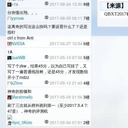
+1s
2017-08-24 13:30
8楼
【来源】
分块慢出翔。。。
QBXT20
yymxw
2017-08-05 08:11
7楼
这离奇的写法这么快吗？重设置什么了？还是
指针
ctrl c from Anti
NVIDIA
2017-06-27 10:34
6楼
1A
JustWB
2017-05-13 07:36
5楼
写了个zkw，结果45分，以为自己写挂了，又
写了一遍普通线段树，还是45分，才发现数组
开小了mdzz
kZime
2017-05-12 21:40
4楼
神奇的前缀和
Marshmello
2017-05-09 21:56
3楼
刷了三次就从榜外跑到第一（至少2017.5.4 7:
47是），神奇的评测机
Hyoi_0Koto
2017-05-04 07:51
2楼