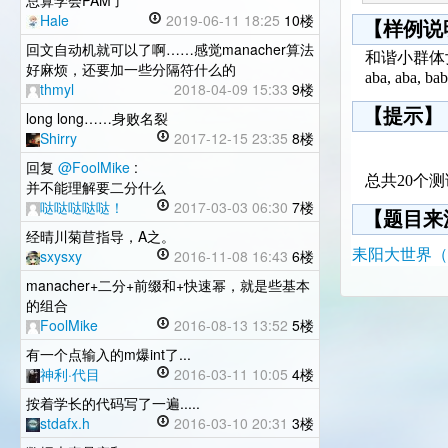
总算学会PAM了
Hale
2019-06-11 18:25
10楼
【样例说
回文自动机就可以了啊……感觉manacher算法
和谐小群体
好麻烦，还要加一些分隔符什么的
aba, aba,
thmyl
2018-04-09 15:33
9楼
【提示】
long long……身败名裂
Shirry
2017-12-15 23:35
8楼
回复
@FoolMike
:
总共20个
并不能理解要二分什么
哒哒哒哒哒！
2017-03-03 06:30
7楼
【题目来
经晴川菊苣指导，A之。
sxysxy
2016-11-08 16:43
6楼
耒阳大世界（衡
manacher+二分+前缀和+快速幂，就是些基本
的组合
FoolMike
2016-08-13 13:52
5楼
有一个点输入的m爆int了...
神利·代目
2016-03-11 10:05
4楼
按着学长的代码写了一遍.....
stdafx.h
2016-03-10 20:31
3楼