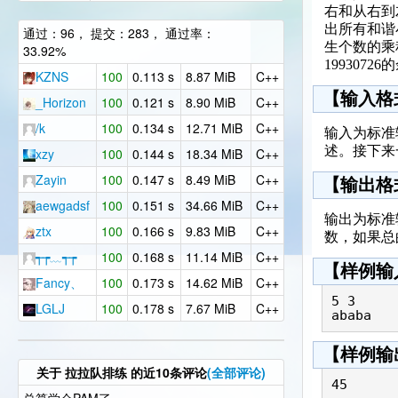
右和从右到
出所有和谐
通过：96， 提交：283， 通过率：
生个数的乘
33.92%
199307
KZNS
100
0.113 s
8.87 MiB
C++
【输入格
_Horizon
100
0.121 s
8.90 MiB
C++
/k
100
0.134 s
12.71 MiB
C++
输入为标准
述。接下来
xzy
100
0.144 s
18.34 MiB
C++
Zayin
100
0.147 s
8.49 MiB
C++
【输出格
aewgadsf
100
0.151 s
34.66 MiB
C++
输出为标准
ztx
100
0.166 s
9.83 MiB
C++
数，如果总
┭┮﹏┭┮
100
0.168 s
11.14 MiB
C++
【样例输
Fancy、
100
0.173 s
14.62 MiB
C++
5 3

LGLJ
100
0.178 s
7.67 MiB
C++
ababa
【样例输
关于
拉拉队排练
的近10条评论
(全部评论)
45