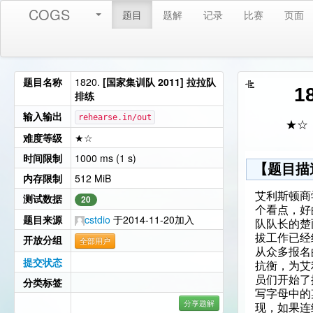
COGS
题目
题解
记录
比赛
页面
题目名称
1820.
[国家集训队 2011] 拉拉队
1
排练
输入输出
rehearse.in/out
★☆
难度等级
★☆
时间限制
1000 ms (1 s)
【题目描
内存限制
512 MiB
艾利斯顿商
测试数据
20
个看点，好
题目来源
cstdio
于2014-11-20加入
队队长的楚
拔工作已经
开放分组
全部用户
从众多报名
提交状态
抗衡，为艾
员们开始了
分类标签
写字母中的
分享题解
现，如果连