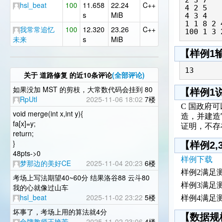
hsl_beat
100
11.658
22.24
C++
4 2 5

s
MiB
4 3 4

1 1 8 2 4
我常常追忆
100
12.320
23.26
C++
100 1 3 
未来
s
MiB
【样例1
13
关于
道路修复
的近10条评论
(全部评论)
如果没加 MST 的剪枝，大常数代码会挂到 80
【样例1
RpUtl
2025-11-06 18:02
7楼
C 国政
府可
void merge(int x,int y){
造，并建造
fa[x]=y;
证明，不存
return;
}
【样例2,3
48pts->0
样例下载
梦那边的美好CE
2025-11-04 20:23
6楼
样例2满足
考场上写法期望40~60分 结果洛谷88 云斗80
样例3满足
我的心就像过山车
hsl_beat
2025-11-02 23:22
5楼
样例4满足
坏事了，考场上用的算法就4分
【数据规
金牌教师王艳芳
2025-11-02 23:06
4楼