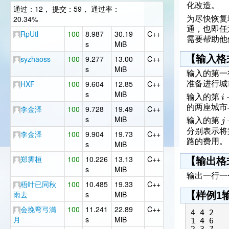
化改造。
通过：12， 提交：59， 通过率：
20.34%
为尽快恢复
通，也即任
RpUtl
100
8.987
30.19
C++
需要帮助他
s
MiB
【输入格
syzhaoss
100
9.277
13.00
C++
s
MiB
输入的第一
HXF
100
9.604
12.85
C++
准备进行城
s
MiB
i
输入的第
的两座城市
李金泽
100
9.728
19.49
C++
s
MiB
j
输入的第
分别表示
李金泽
100
9.904
19.73
C++
路的费用。
s
MiB
郑霁桓
100
10.226
13.13
C++
【输出格
s
MiB
输出一行一
梧叶已同秋
100
10.485
19.33
C++
雨去
s
MiB
【样例1
会挽弯弓满
100
11.241
22.89
C++
4 4 2

月
s
MiB
1 4 6

2 3 7
