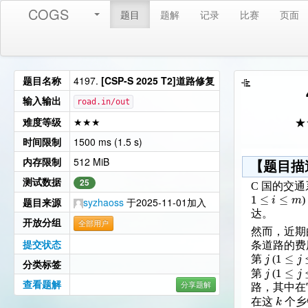
COGS
题目
题解
记录
比赛
页面
题目名称
4197.
[CSP-S 2025 T2]道路修复
输入输出
road.in/out
难度等级
★★★
★
时间限制
1500 ms (1.5 s)
内存限制
512 MiB
【题目描
测试数据
25
C 国的交
1
≤
≤
i
m
题目来源
syzhaoss
于2025-11-01加入
达。
开放分组
全部用户
然而，近期
提交状态
条道路的费
1
≤
j
j
第
(
分类标签
1
≤
j
j
第
(
查看题解
分享题解
路，其中在
k
在这
个乡