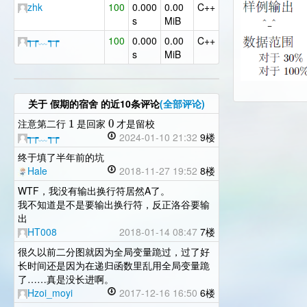
zhk
100
0.000
0.00
C++
s
MiB
┭┮﹏┭┮
100
0.000
0.00
C++
s
MiB
关于
假期的宿舍
的近10条评论
(全部评论)
1
0
注意第二行
是回家
才是留校
┭┮﹏┭┮
2024-01-10 21:32
9楼
终于填了半年前的坑
Hale
2018-11-27 19:52
8楼
WTF，我没有输出换行符居然A了。
我不知道是不是要输出换行符，反正洛谷要输
出
HT008
2018-01-14 08:47
7楼
很久以前二分图就因为全局变量跪过，过了好
长时间还是因为在递归函数里乱用全局变量跪
了……真是没长进啊。
Hzoi_moyi
2017-12-16 16:50
6楼