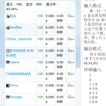
通过：166， 提交：383， 通过率：
43.34%
槿柒
100
0.000
0.00
C++
s
MiB
NewBee
100
0.000
0.00
C++
s
MiB
Hzoi_chairman
100
0.000
0.00
C++
s
MiB
面对疾风吧 疾风
100
0.000
0.00
C++
疾风吧
s
MiB
rewine
100
0.000
0.00
C++
s
MiB
AAAAAAAAAA
100
0.000
0.00
C++
s
MiB
Shirry
100
0.000
0.00
C++
s
MiB
Youngsc
100
0.000
0.00
C++
s
MiB