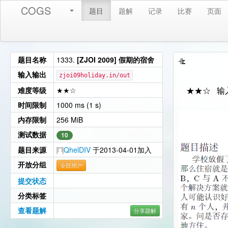
COGS
题目
题解
记录
比赛
页面
题目名称
1333.
[ZJOI 2009] 假期的宿舍
输入输出
zjoi09holiday.in/out
难度等级
★★☆
★★☆ 输
时间限制
1000 ms (1 s)
内存限制
256 MiB
测试数据
10
题目来源
QhelDIV
于2013-04-01加入
开放分组
全部用户
提交状态
分类标签
查看题解
分享题解