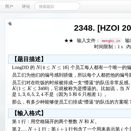
用户
评论
2348. [HZOI
★★ 输入文件：
输
mengbi.in
时间限制：1 s 内
【题目描述】
(
4
≤
≤
16
)
N
N
LongDD 的
个员工每人都有一个唯一的
员工们为他们的编号感到骄傲，所以每个人都把他的编号
员工们对在吃饭的时候被排成一支“懵逼”的队伍非常反感
(
1
≤
≤
3400
)
K
K
N
，它就被称为是懵逼的。比如说，当
1
,
3
,
6
,
5
,
2
,
4
5
6
1
是
不是（因为
和
只相差
）。
那么，有多少种能够使员工们排成“懵逼”的队伍的方案呢
【输入格式】
1
N
K
第
行：用空格隔开的两个整数
和
。
2
…
+
1
+
1
N
i
i
第
行：第
行包含了一个用来表示第
个