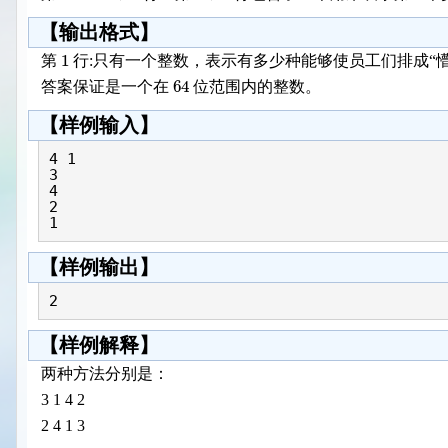
【输出格式】
1
第
行:只有一个整数，表示有多少种能够使员工们排成“
64
答案保证是一个在
位范围内的整数。
【样例输入】
4 1

3

4

2

【样例输出】
2
【样例解释】
两种方法分别是：
3 1 4 2
2 4 1 3