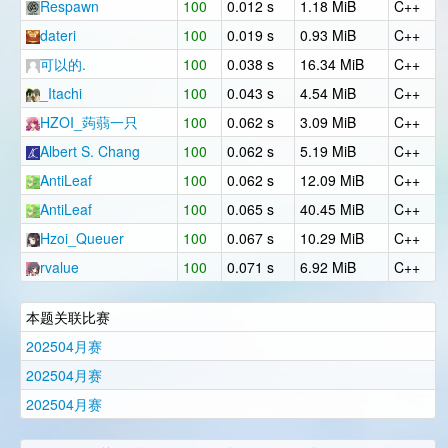
Respawn
100
0.012 s
1.18 MiB
C++
dateri
100
0.019 s
0.93 MiB
C++
可以的.
100
0.038 s
16.34 MiB
C++
_Itachi
100
0.043 s
4.54 MiB
C++
HZOI_蒟蒻一只
100
0.062 s
3.09 MiB
C++
Albert S. Chang
100
0.062 s
5.19 MiB
C++
AntiLeaf
100
0.062 s
12.09 MiB
C++
AntiLeaf
100
0.065 s
40.45 MiB
C++
Hzoi_Queuer
100
0.067 s
10.29 MiB
C++
rvalue
100
0.071 s
6.92 MiB
C++
本题关联比赛
202504月赛
202504月赛
202504月赛