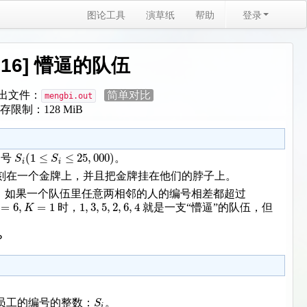
图论工具
演草纸
帮助
登录
 2016] 懵逼的队伍
出文件：
简单对比
mengbi.out
存限制：128 MiB
(
1
≤
≤
25
,
000
)
S
S
编号
。
i
i
刻在一个金牌上，并且把金牌挂在他们的脖子上。
。如果一个队伍里任意两相邻的人的编号相差都超过
=
6
,
=
1
1
,
3
,
5
,
2
,
6
,
4
K
时，
就是一支“懵逼”的队伍，但
？
S
员工的编号的整数：
。
i