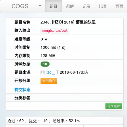
COGS
题目
题解
记录
比赛
页面
题目名称
2348.
[HZOI 2016] 懵逼的队伍
输入输出
mengbi.in/out
难度等级
★★
时间限制
1000 ms (1 s)
内存限制
128 MiB
测试数据
10
题目来源
Hzoi_
于2016-06-17加入
开放分组
全部用户
提交状态
分类标签
分享题解
通过：62， 提交：119， 通过率：52.1%