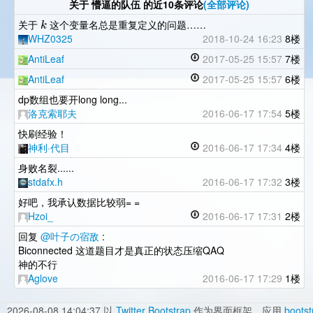
关于
懵逼的队伍
的近10条评论
(全部评论)
k
关于
这个变量名总是重复定义的问题……
WHZ0325
2018-10-24 16:23
8楼
AntiLeaf
2017-05-25 15:57
7楼
AntiLeaf
2017-05-25 15:57
6楼
dp数组也要开long long...
洛克索耶夫
2016-06-17 17:54
5楼
快刷经验！
神利·代目
2016-06-17 17:34
4楼
身败名裂......
stdafx.h
2016-06-17 17:32
3楼
好吧，我承认数据比较弱= =
Hzoi_
2016-06-17 17:31
2楼
回复
@叶子の宿敌
:
Biconnected 这道题目才是真正的状态压缩QAQ
神的不行
Aglove
2016-06-17 17:29
1楼
2026-08-08 14:04:37
以
Twitter Bootstrap
作为界面框架，应用
bootst