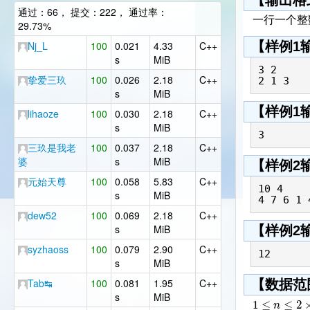
【输出格
通过：66， 提交：222， 通过率：
一行一个整
29.73%
Nj_L
100
0.021
4.33
C++
【样例1
s
MiB
3 2

挚爱三玖
100
0.026
2.18
C++
s
MiB
【样例1
lihaoze
100
0.030
2.18
C++
s
MiB
三玖是我老
100
0.037
2.18
C++
婆
s
MiB
【样例2
元始天尊
100
0.058
5.83
C++
10 4

s
MiB
dew52
100
0.069
2.18
C++
s
MiB
【样例2
syzhaoss
100
0.079
2.90
C++
s
MiB
Tab↹
100
0.081
1.95
C++
【数据范
s
MiB
1
≤
≤
2
n