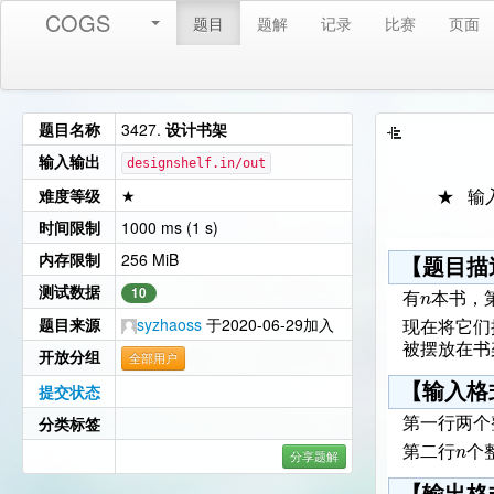
COGS
题目
题解
记录
比赛
页面
题目名称
3427.
设计书架
输入输出
designshelf.in/out
难度等级
★
★ 输
时间限制
1000 ms (1 s)
内存限制
256 MiB
【题目描
测试数据
10
n
有
本书，
题目来源
syzhaoss
于2020-06-29加入
现在将它们
被摆放在书
开放分组
全部用户
【输入格
提交状态
分类标签
第一行两个
n
第二行
个
分享题解