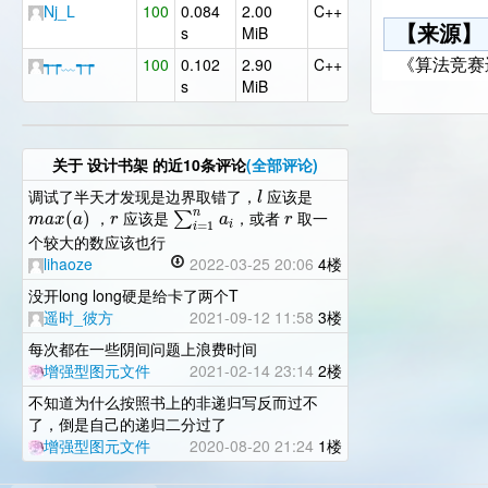
Nj_L
100
0.084
2.00
C++
【来源】
s
MiB
┭┮﹏┭┮
100
0.102
2.90
C++
《算法竞赛
s
MiB
关于
设计书架
的近10条评论
(全部评论)
l
调试了半天才发现是边界取错了，
应该是
n
(
)
∑
m
a
x
a
r
a
r
，
应该是
，或者
取一
i
=
1
i
个较大的数应该也行
lihaoze
2022-03-25 20:06
4楼
没开long long硬是给卡了两个T
遥时_彼方
2021-09-12 11:58
3楼
每次都在一些阴间问题上浪费时间
增强型图元文件
2021-02-14 23:14
2楼
不知道为什么按照书上的非递归写反而过不
了，倒是自己的递归二分过了
增强型图元文件
2020-08-20 21:24
1楼