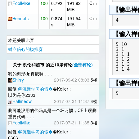
FoolMike
100
0.792
191.92
C++
s
MiB
【输出样
Bennettz
100
0.874
191.54
C++
s
MiB
【输入样
本题关联比赛
5 10

树立信心的模拟赛
3 1

3 1 1

3 1 2

关于
凯伦和超市
的近10条评论
(全部评论)
3 1 3

我的树形dp真废啊……
Shirry
2017-09-02 08:03
5楼
【输出样
回复
@沉迷学习的假�
�Keller :
以为是你2333
Hallmeow
2017-07-31 11:37
4楼
删可能没用的代码真是一个坏习惯，CF上误删
重要代码……
FoolMike
2017-07-31 11:35
3楼
回复
@沉迷学习的假�
�Keller :
6666