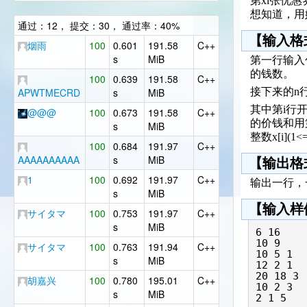
第xi张优
想知道，用
通过：12， 提交：30， 通过率：40%
【输入格
烟雨
100
0.601
191.58
C++
s
MiB
第一行输入包
的钱数。
100
0.639
191.58
C++
APWTMECRD
s
MiB
接下来的n
其中第i行开始
@@@
100
0.673
191.58
C++
的价钱和用
s
MiB
整数x[i](
100
0.684
191.97
C++
AAAAAAAAAA
s
MiB
【输出格
1
100
0.692
191.97
C++
输出一行，
s
MiB
【输入样
サイタマ
100
0.753
191.97
C++
s
MiB
6 16

10 9

サイタマ
100
0.763
191.94
C++
10 5 1

s
MiB
12 2 1

20 18 3

胡嘉兴
100
0.780
195.01
C++
10 2 3

s
MiB