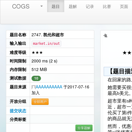
COGS
题目
题解
记录
比赛
页面
题目名称
2747.
凯伦和超市
输入输出
market.in/out
难度等级
★★★
★★
时间限制
2000 ms (2 s)
内存限制
512 MiB
【题目描
测试数据
10
在回家的路
题目来源
AAAAAAAAAA
于2017-07-16
她需要买很
加入
最高b美元
开放分组
超市里有n
全部用户
近，超市一
提交状态
伦买了第i
分类标签
的商品就无
然而，优惠
分享题解