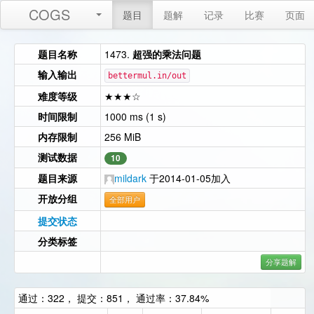
COGS
题目
题解
记录
比赛
页面
题目名称
1473.
超强的乘法问题
输入输出
bettermul.in/out
难度等级
★★★☆
时间限制
1000 ms (1 s)
内存限制
256 MiB
测试数据
10
题目来源
mildark
于2014-01-05加入
开放分组
全部用户
提交状态
分类标签
分享题解
通过：322， 提交：851， 通过率：37.84%