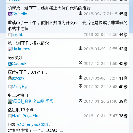
萌新第一道FFT，感谢楼上大佬们代码的启发
Chtholly
2018-09-17 21:15
45楼
重载re了一下午，依旧不知道为什么re，最后还是换成了非重载的
形式才过掉
hyghb
2018-03-05 16:56
44楼
第一道FFT，撒花留念！
Hallmeow
2018-01-29 16:55
43楼
hyy接好
Cooook
2017-12-25 11:59
42楼
压位+FFT，0.171s...
sxysxy
2017-05-08 13:57
41楼
‎MistyEye
2017-02-22 13:48
40楼
史上次快FFT
YGOI_真神名曰驴蛋蛋
2017-01-20 21:40
39楼
亿进制T3个点
Hzoi_Go灬Fire
2016-10-31 17:47
38楼
回复
@Chenyao2333
:
对着抄也慢了一半......OAQ......