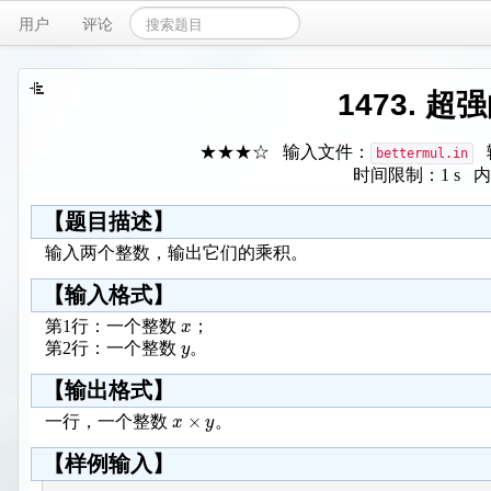
用户
评论
1473. 
★★★☆ 输入文件：
bettermul.in
时间限制：1 s 内
【题目描述】
输入两个整数，输出它们的乘积。
【输入格式】
x
第1行：一个整数
；
y
第2行：一个整数
。
【输出格式】
×
x
y
一行，一个整数
。
【样例输入】