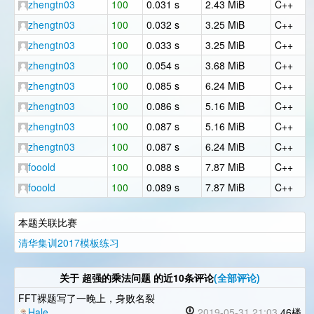
zhengtn03
100
0.031 s
2.43 MiB
C++
zhengtn03
100
0.032 s
3.25 MiB
C++
zhengtn03
100
0.033 s
3.25 MiB
C++
zhengtn03
100
0.054 s
3.68 MiB
C++
zhengtn03
100
0.085 s
6.24 MiB
C++
zhengtn03
100
0.086 s
5.16 MiB
C++
zhengtn03
100
0.087 s
5.16 MiB
C++
zhengtn03
100
0.087 s
6.24 MiB
C++
fooold
100
0.088 s
7.87 MiB
C++
fooold
100
0.089 s
7.87 MiB
C++
本题关联比赛
清华集训2017模板练习
关于
超强的乘法问题
的近10条评论
(全部评论)
FFT裸题写了一晚上，身败名裂
Hale
2019-05-31 21:03
46楼