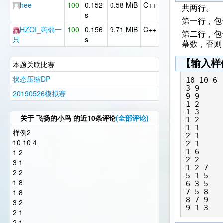
hee
100
0.152
0.58 MiB
C++
共两行。
s
第一行，包
HZOI_蒟蒻一
100
0.156
9.71 MiB
C++
第二行，包
只
s
幕数，否则
【输入样
本题关联比赛
状态压缩DP
10 10 6

3 9

20190526模拟赛
9 9

1 2

1 3

关于
飞扬的小鸟
的近10条评论
(全部评论)
1 2

1 1

样例2
2 1

10 10 4
2 1

1 2
1 6

2 2

3 1
1 2 7

2 2
5 1 5

1 8
6 3 5

1 8
7 5 8

8 7 9

3 2
2 1
2 1