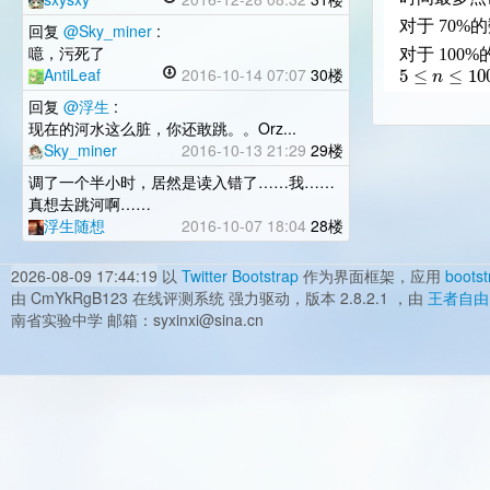
对于 70%
回复
@Sky_miner
:
噫，污死了
对于 100
5
≤
≤
10
n
AntiLeaf
2016-10-14 07:07
30楼
回复
@浮生
:
现在的河水这么脏，你还敢跳。。Orz...
Sky_miner
2016-10-13 21:29
29楼
调了一个半小时，居然是读入错了……我……
真想去跳河啊……
浮生随想
2016-10-07 18:04
28楼
2026-08-09 17:44:19
以
Twitter Bootstrap
作为界面框架，应用
bootst
由 CmYkRgB123 在线评测系统 强力驱动，版本 2.8.2.1 ，由
王者自由
南省实验中学 邮箱：syxinxi@sina.cn