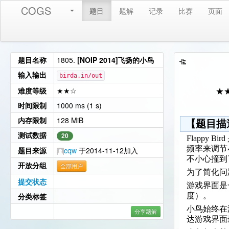
COGS
题目
题解
记录
比赛
页面
题目名称
1805.
[NOIP 2014]飞扬的小鸟
输入输出
birda.in/out
难度等级
★★☆
★
时间限制
1000 ms (1 s)
内存限制
128 MiB
【题目描
测试数据
20
Flappy
频率来调节
题目来源
cqw
于2014-11-12加入
不小心撞到
开放分组
全部用户
为了简化问
提交状态
游戏界面是
分类标签
度）。
小鸟始终在
分享题解
达游戏界面