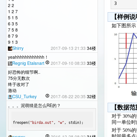
2 2
1 2 7
【样例说
5 1 5
6 3 5
如下图所示
7 5 8
8 7 9
9 1 3
Shirry
2017-09-13 21:33
34楼
yeahhhhhhhhhhhh！
Regnig Etalsnart
2017-09-10 08:33
33楼
好恐怖的细节啊..
75分无数次
终于改对了
激动
CSU_Turkey
2017-08-22 20:35
32楼
。。。泥萌猜是怎么RE的？
【数据范
对于 30%
同一单位时
freopen(
"birda.out"
, 
"w"
, stdin);
对于 50%
时间最多点
sxysxy
2016-12-28 08:32
31楼