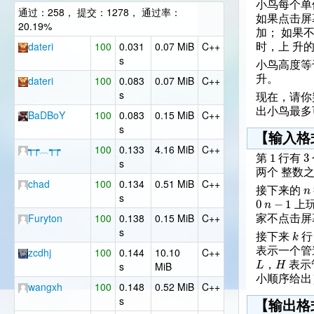
小鸟每个单
通过：258， 提交：1278， 通过率：
如果点击屏
20.19%
加； 如果
dateri
100
0.031
0.07 MiB
C++
时，上 升
s
小鸟高度
升。
dateri
100
0.083
0.07 MiB
C++
s
现在，请你
出小鸟最多
BaDBoY
100
0.083
0.15 MiB
C++
s
【输入格
┭┮﹏┭┮
100
0.133
4.16 MiB
C++
1
3
第
行有
s
两个 整数
chad
100
0.134
0.51 MiB
C++
n
接下来的
s
0
−
1
n
上
Furyton
100
0.138
0.15 MiB
C++
家不点击屏
s
k
接下来
行
表示一个管
zcdhj
100
0.144
10.10
C++
L
H
，
表示
s
MiB
小顺序给出
wangxh
100
0.148
0.52 MiB
C++
s
【输出格