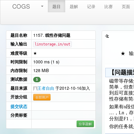
COGS
题目
题解
记录
比赛
页面
题目名称
1157.
线性存储问题
输入输出
linstorage.in/out
难度等级
★
★ 
时间限制
1000 ms (1 s)
内存限制
128 MiB
【问题描
测试数据
5
磁带等存储
简单，但查
题目来源
王者自由
于2012-10-16加入
到后可直接
开放分组
全部用户
性存储有简
提交状态
如果有n段
…，Ln，
分类标签
分别是F1
分享题解
你的任务就