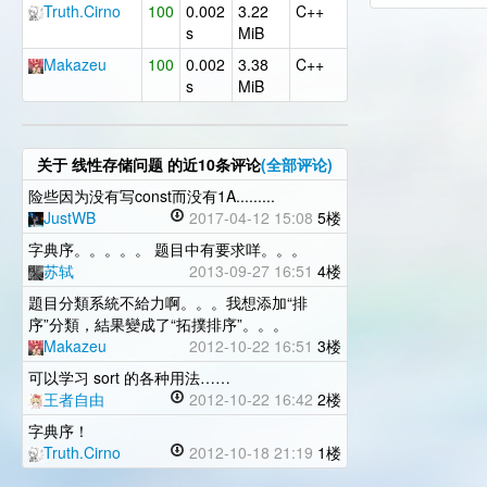
Truth.Cirno
100
0.002
3.22
C++
s
MiB
Makazeu
100
0.002
3.38
C++
s
MiB
关于
线性存储问题
的近10条评论
(全部评论)
险些因为没有写const而没有1A.........
JustWB
2017-04-12 15:08
5楼
字典序。。。。。 题目中有要求咩。。。
苏轼
2013-09-27 16:51
4楼
題目分類系統不給力啊。。。我想添加“排
序”分類，結果變成了“拓撲排序”。。。
Makazeu
2012-10-22 16:51
3楼
可以学习 sort 的各种用法……
王者自由
2012-10-22 16:42
2楼
字典序！
Truth.Cirno
2012-10-18 21:19
1楼