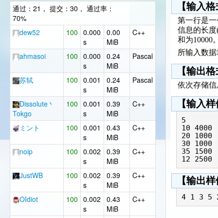
【输入格
通过：21， 提交：30， 通过率：
70%
第一行是一个
信息的长度(
dew52
100
0.000
0.00
C++
和为10000
s
MiB
所输入数据
ahmasoi
100
0.000
0.24
Pascal
s
MiB
【输出格
苏轼
100
0.001
0.24
Pascal
依次存储信
s
MiB
【输入样
Dissolute丶
100
0.001
0.39
C++
Tokgo
s
MiB
5

ミント
100
0.001
0.43
C++
10 4000

20 1000

s
MiB
30 1000

noip
100
0.002
0.39
C++
35 1500

s
MiB
JustWB
100
0.002
0.39
C++
【输出样
s
MiB
OIdiot
100
0.002
0.43
C++
s
MiB