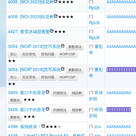
4008. [NOI 2023]桂花树
★★★★
A
A
A
A
A
A
A
A
A
A
A
A
RpUtl
4008. [NOI 2023]桂花树
★★★★
A
A
A
A
A
A
A
A
A
A
A
A
RpUtl
4427. 蜜雪冰城甜蜜蜜
★★★
A
A
A
A
A
A
A
A
A
A
A
A
RpUtl
3054. [NOIP 2018]货币系统
董彰
A
A
A
A
A
A
A
A
A
A
A
A
素数筛法
奇
贪心
完全背包
背包问题
NOIP/CSP
★★
3054. [NOIP 2018]货币系统
董彰
E
E
E
E
E
E
E
E
E
E
E
E
素数筛法
奇
贪心
完全背包
背包问题
NOIP/CSP
★★
3409. 窗口中的星星
终焉
A
A
A
A
A
A
A
A
A
A
扫描线法
线段树
折枝
★★★
离散化
3409. 窗口中的星星
终焉
E
E
E
E
E
E
E
E
E
E
扫描线法
线段树
折枝
★★★
离散化
4398. 孤独摇滚！
★★★☆
zcx
A
A
A
A
A
A
A
A
A
A
4438. 「LibreOJ NOI Round #2」单枪匹
zcx
A
A
A
A
A
A
A
A
A
A
A
A