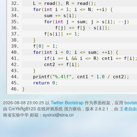
    L 
=
 read
(),
 R 
=
 read
();
for
(
int
 i 
=
1
;
 i 
<=
 N
;
++
i
)
{
        sum 
+=
 s
[
i
];
for
(
int
 j 
=
 sum
;
 j 
>
 s
[
i
];
--
j
)
            f
[
j
]
+=
 f
[
j 
-
 s
[
i
]];
        f
[
s
[
i
]]
+=
1
;
}
    f
[
0
]
=
1
;
for
(
int
 i 
=
0
;
 i 
<=
 sum
;
++
i
)
{
if
(
i 
>=
 L 
&&
 i 
<=
 R
)
 cnt1 
+=
 f
[
i
]
        cnt2 
+=
 f
[
i
];
}
    printf
(
"%.4lf"
,
 cnt1 
*
1.0
/
 cnt2
);
return
0
;
}
2026-08-08 23:00:25
以
Twitter Bootstrap
作为界面框架，应用
bootst
由 CmYkRgB123 在线评测系统 强力驱动，版本 2.8.2.1 ，由
王者自由
南省实验中学 邮箱：syxinxi@sina.cn