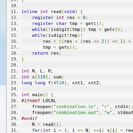
inline
int
 read
(
void
)
{
register
int
 res 
=
0
;
register
char
 tmp 
=
 getc
();
while
(!
isdigit
(
tmp
))
 tmp 
=
 getc
();
while
(
isdigit
(
tmp
))
        res 
=
((
res 
+
(
res 
<<
2
))
<<
1
)
+
        tmp 
=
 getc
();
return
 res
;
}
int
 N
,
 L
,
 R
;
int
 s
[
110
],
 sum
;
long
long
 f
[
4510
],
 cnt1
,
 cnt2
;
int
 main
()
{
#ifndef
 LOCAL
    freopen
(
"conbination.in"
,
"r"
,
 stdin
)
    freopen
(
"conbination.out"
,
"w"
,
 stdou
#endif
    N 
=
 read
();
for
(
int
 i 
=
1
;
 i 
<=
 N
;
++
i
)
 s
[
i
]
=
 re