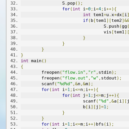
		S
.
pop
();
for
(
int
 i
=
0
;
i
<
4
;
i
++){
int
 tem1
=
u
.
x
+
dx
[
i
if
(
b
[
tem1
][
tem2
]&
				S
.
push
(
gg
				vis
[
tem1
]
}
}
}
}
int
 main
()
{
	freopen
(
"flow.in"
,
"r"
,
stdin
);
	freopen
(
"flow.out"
,
"w"
,
stdout
);
	scanf
(
"%d%d"
,&
n
,&
m
);
for
(
int
 i
=
1
;
i
<=
n
;
i
++){
for
(
int
 j
=
1
;
j
<=
m
;
j
++){
			scanf
(
"%d"
,&
a
[
i
][
			b
[
i
][
j
]=
1
;
}
}
for
(
int
 i
=
1
;
i
<=
m
;
i
++)
bfs
(
i
);