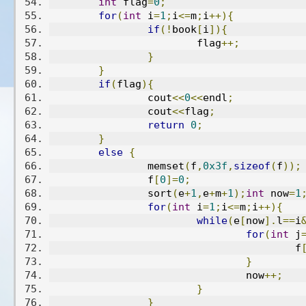
int
 flag
=
0
;
for
(
int
 i
=
1
;
i
<=
m
;
i
++){
if
(!
book
[
i
]){
			flag
++;
}
}
if
(
flag
){
		cout
<<
0
<<
endl
;
		cout
<<
flag
;
return
0
;
}
else
{
		memset
(
f
,
0x3f
,
sizeof
(
f
));
		f
[
0
]=
0
;
		sort
(
e
+
1
,
e
+
m
+
1
);
int
 now
=
1
for
(
int
 i
=
1
;
i
<=
m
;
i
++){
while
(
e
[
now
].
l
==
i
for
(
int
 j
					f
}
				now
++;
}
}