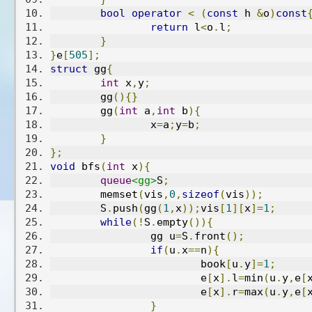
bool
operator
<
(
const
 h 
&
o
)
const
return
 l
<
o
.
l
;
}
}
e
[
505
];
struct
 gg
{
int
 x
,
y
;
	gg
(){}
	gg
(
int
 a
,
int
 b
){
		x
=
a
;
y
=
b
;
}
};
void
 bfs
(
int
 x
){
queue
<gg>
S
;
	memset
(
vis
,
0
,
sizeof
(
vis
));
	S
.
push
(
gg
(
1
,
x
));
vis
[
1
][
x
]=
1
;
while
(!
S
.
empty
()){
		gg u
=
S
.
front
();
if
(
u
.
x
==
n
){
			book
[
u
.
y
]=
1
;
			e
[
x
].
l
=
min
(
u
.
y
,
e
[
			e
[
x
].
r
=
max
(
u
.
y
,
e
[
}