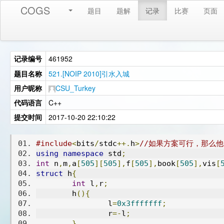
COGS
题目
题解
记录
比赛
页面
记录编号
461952
题目名称
521.[NOIP 2010]引水入城
用户昵称
CSU_Turkey
代码语言
C++
提交时间
2017-10-20 22:10:22
#include
<
bits
/
stdc
++.
h
>
//如果方案可行，那么他
using
namespace
 std
;
int
 n
,
m
,
a
[
505
][
505
],
f
[
505
],
book
[
505
],
vis
[
struct
 h
{
int
 l
,
r
;
	h
(){
		l
=
0x3fffffff
;
		r
=-
l
;
}