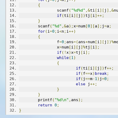
{
		scanf
(
"%d%d"
,&
ti
[
i
][
j
],&
n
if
(
ti
[
i
][
j
])
tj
[
i
]++;
}
	scanf
(
"%d"
,&
a
);
x
=
num
[
0
][
a
];
j
=
a
;
for
(
i
=
0
;
i
<
n
;
i
++)
{
		f
=
0
;
ans
=(
ans
+
num
[
i
][
j
])%
m
		x
=
num
[
i
][
j
]%
tj
[
i
];
if
(!
x
)
x
=
tj
[
i
];
while
(
1
)
{
if
(
ti
[
i
][
j
])
f
++;
if
(
f
==
x
)
break
;
if
(
j
==
m
-
1
)
j
=
0
;
else
 j
++;
}
}
	printf
(
"%d\n"
,
ans
);
return
0
;
}