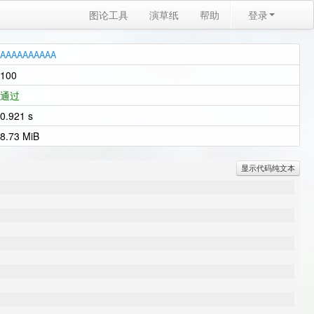
图论工具
演草纸
帮助
登录
A
A
A
A
A
A
A
A
A
A
100
通过
0.921 s
8.73 MiB
显示代码纯文本