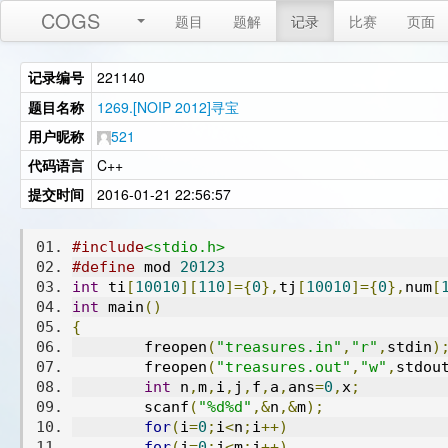
COGS
题目
题解
记录
比赛
页面
记录编号
221140
题目名称
1269.[NOIP 2012]寻宝
用户昵称
521
代码语言
C++
提交时间
2016-01-21 22:56:57
#include
<stdio.h>
#define
 mod 
20123
int
 ti
[
10010
][
110
]={
0
},
tj
[
10010
]={
0
},
num
[
int
 main
()
{
	freopen
(
"treasures.in"
,
"r"
,
stdin
)
	freopen
(
"treasures.out"
,
"w"
,
stdou
int
 n
,
m
,
i
,
j
,
f
,
a
,
ans
=
0
,
x
;
	scanf
(
"%d%d"
,&
n
,&
m
);
for
(
i
=
0
;
i
<
n
;
i
++)
for
(
j
=
0
;
j
<
m
;
j
++)