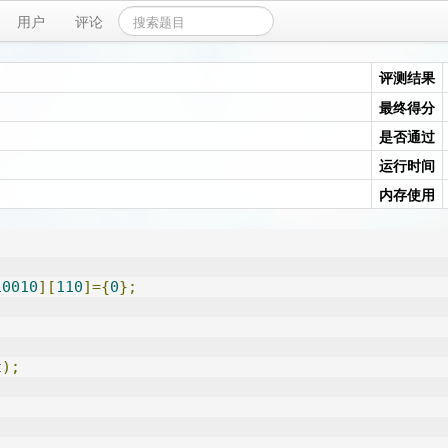
用户
评论
评测结果
最终得分
是否通过
运行时间
内存使用
10010
][
110
]={
0
};
;
t
);