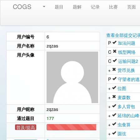
COGS
题目
题解
记录
比赛
页面
查看全部提交记
用户编号
6
P
加法问题
用户名称
zqzas
C
线型网络
用户头像
C
运输问题2
+
货币兑换
P
守望者的逃
+
位图
+
麦森数
+
多人背包
用户昵称
zqzas
+
延绵的山峰
通过题目
177
+
虫食算
普及/提高
171
+
圆弦