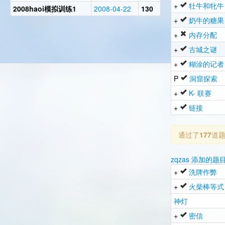
+
牡牛和牝牛
2008haoi模拟训练1
2008-04-22
130
+
奶牛的糖果
+
内存分配
+
古城之谜
+
糊涂的记者
P
洞窟探索
+
K- 联赛
+
链接
通过了
177
道
zqzas 添加的题目
+
洗牌作弊
+
火柴棒等式
神灯
+
密信