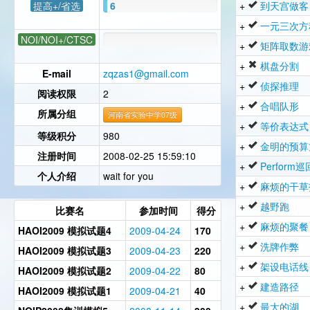
提高+/省选
6
+
到天宫做客
+
一元三次方
NOI/NOI+/CTSC
+
矩阵取数游
+
棋盘分割
E-mail
zqzas1@gmail.com
+
侦探推理
阅读权限
2
+
合唱队形
所属分组
河南省实验中学07级
+
等价表达式
等级积分
980
+
金明的预算
注册时间
2008-02-25 15:59:10
+
Perform
个人介绍
wait for you
+
麻烦的干草
+
越野跑
比赛名
参加时间
得分
+
麻烦的聚餐
HAOI2009 模拟试题4
2009-04-24
170
+
洗牌作弊
HAOI2009 模拟试题3
2009-04-23
220
+
架设电话线
HAOI2009 模拟试题2
2009-04-22
80
+
建造路径
HAOI2009 模拟试题1
2009-04-21
40
+
最大的湖