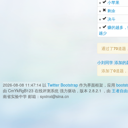
+
小苹果
+
剩余
+
决斗
+
赚的越多，
越少
通过了
70
道题
小刘同学 添加的
添加了
0
道题，
2026-08-08 11:47:14
以
Twitter Bootstrap
作为界面框架，应用
bootst
由 CmYkRgB123 在线评测系统 强力驱动，版本 2.8.2.1 ，由
王者自由
南省实验中学 邮箱：syxinxi@sina.cn