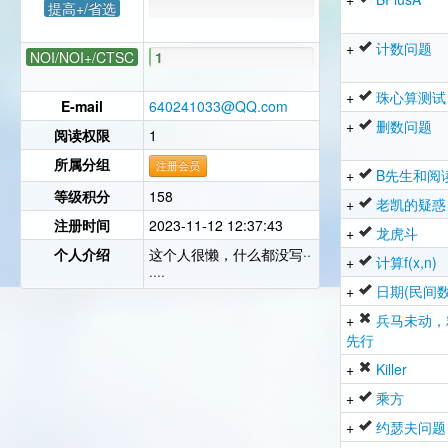
提高+/省选
+
计数问题
NOI/NOI+/CTSC
1
+
珠心算测试
E-mail
640241033@QQ.com
+
删数问题
阅读权限
1
所属分组
注册会员
+
B先生和阅
等级积分
158
+
老凯的疑惑
注册时间
2023-11-12 12:37:43
+
龙虎斗
个人介绍
这个人很懒，什么都没写··
+
计算f(x,n)
····
+
日期(民间数
+
兵马未动，
先行
+
Killer
+
乘方
+
约瑟夫问题