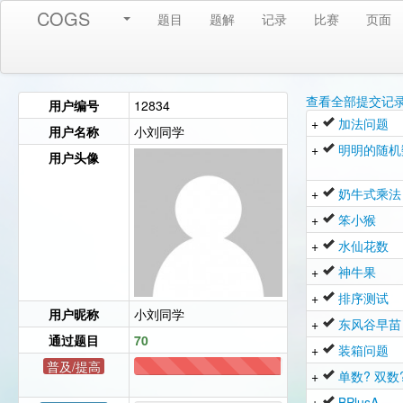
COGS
题目
题解
记录
比赛
页面
查看全部提交记
用户编号
12834
+
加法问题
用户名称
小刘同学
+
明明的随机
用户头像
+
奶牛式乘法
+
笨小猴
+
水仙花数
+
神牛果
+
排序测试
用户昵称
小刘同学
+
东风谷早苗
通过题目
70
+
装箱问题
普及/提高
+
单数? 双数
69
+
BPlusA