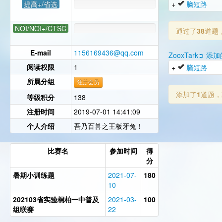
提高+/省选
+
脑短路
NOI/NOI+/CTSC
通过了
38
道题
E-mail
1156169436@qq.com
ZooxTark➲ 添
阅读权限
1
+
脑短路
所属分组
注册会员
添加了
1
道题，
等级积分
138
注册时间
2019-07-01 14:41:09
个人介绍
吾乃百兽之王板牙兔！
比赛名
参加时间
得
分
暑期小训练题
2021-07-
180
10
202103省实验桐柏一中普及
2021-03-
100
组联赛
22