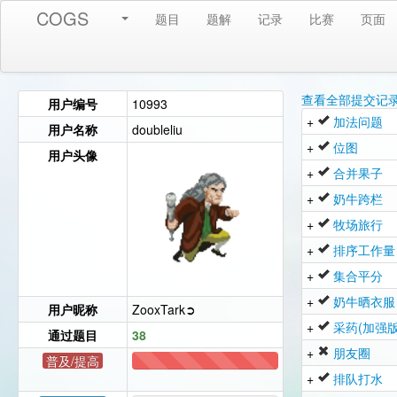
COGS
题目
题解
记录
比赛
页面
查看全部提交记
用户编号
10993
+
加法问题
用户名称
doubleliu
+
位图
用户头像
+
合并果子
+
奶牛跨栏
+
牧场旅行
+
排序工作量
+
集合平分
+
奶牛晒衣服
用户昵称
ZooxTark➲
+
采药(加强版
通过题目
38
+
朋友圈
普及/提高
38
+
排队打水