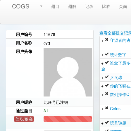
COGS
题目
题解
记录
比赛
页面
查看全部提交记
用户编号
11678
+
守望者的逃
用户名称
cyq
用户头像
+
统计数字
+
谁拿了最多
金
+
乒乓球
+
你的飞碟在
+
数列操作C
用户昵称
此账号已注销
+
Coins
通过题目
31
普及/提高
+
玩具谜题
31