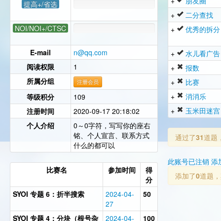
+
朋友圈
提高+/省选
+
二分查找
NOI/NOI+/CTSC
+
优秀的拆分
E-mail
n@qq.com
+
水儿看广告
阅读权限
1
+
报数
所属分组
+
比赛
注册会员
+
消消乐
等级积分
109
+
玉米田迷宫
注册时间
2020-09-17 20:18:02
个人介绍
0～0字符，写写你的座右
铭、个人宣言、联系方式
通过了
31
道题
什么的都可以
此账号已注销 添
比赛名
参加时间
得
添加了
0
道题，
分
SYOI 专题 6：折半搜索
2024-04-
50
27
SYOI 专题 4：分块（根号杂
2024-04-
100