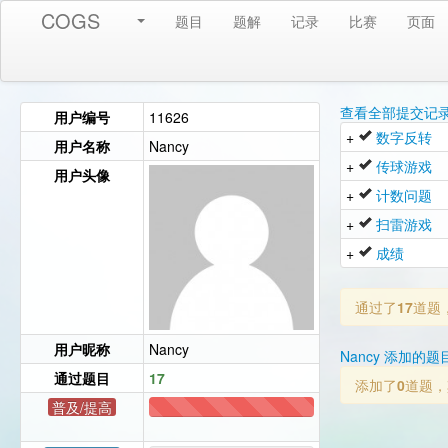
COGS
题目
题解
记录
比赛
页面
查看全部提交记
用户编号
11626
+
数字反转
用户名称
Nancy
+
传球游戏
用户头像
+
计数问题
+
扫雷游戏
+
成绩
通过了
17
道题
用户昵称
Nancy
Nancy 添加的题
通过题目
17
添加了
0
道题，
普及/提高
17