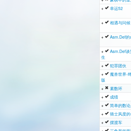
+
幸运52
+
相遇与问候
+
Asm.Def
+
Asm.Def
生
+
犯罪团伙
+
魔兽世界-
版
+
素数环
+
成绩
+
简单的数论
+
骑士风度的
+
摆渡车
+
三角形的面