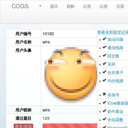
COGS
题目
题解
记录
比赛
页面
查看全部提交记
用户编号
10182
+
加法问题
用户名称
wire
+
通信线路
用户头像
+
回文数
+
采药
+
合并果子
+
均分纸牌
+
添加号
+
iCow播放
用户昵称
wire
+
奶牛聚会
通过题目
129
+
水仙花数
普及/提高
+
Hankson