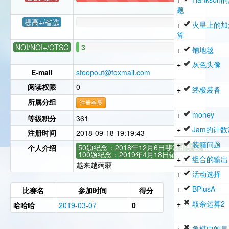
126
题
提高+/省选
+
火星上的加
算
NOI/NOI+/CTSC
3
+
铺地毯
+
灰色头像
E-mail
steepout@foxmail.com
阅读权限
0
+
终极装备
所属分组
注册会员
+
money
等级积分
361
+
Jam的计数
注册时间
2018-09-18 19:19:43
+
装箱问题
50题纪念：2018年12月6日斐波那契数
个人介绍
100题纪念：2019年4月18日铺地毯
+
组合的输出
越来越蒟蒻
+
活动选择
+
BPlusA
比赛名
参加时间
得分
+
取余运算2
哈哈哈
2019-03-07
0
+
象棋中的皇