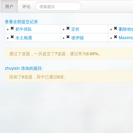
用户
评论
查看全部提交记录
+
奶牛排队
+
定价
+
删除他
+
水土相遇
+
坡伊踹
+
Maximi
通过了
道题，一共提交了
7
道题，通过率为
0.00%
。
zhuyixin 添加的题目:
添加了
0
道题，其中已通过
0
道。