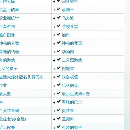
车站分级
+
沼泽鳄鱼
棋盘上的車
+
放国王
营业额统计
+
乌力波
距离咨询
+
学校食堂
黑白图像
+
油田
神秘的素数
+
神秘的咒语
青蛙的约会
+
动物园
奇偶游戏
+
二分图游戏
小Z的袜子
+
挖地雷
生活大爆炸版石头剪刀布
+
联合权值
作业
+
轮状病毒
最大数
+
最小生成树计数
牛
+
看球的巴士
二叉苹果树
+
抓苹果
最佳老农(金组)
+
圣诞树
矿工配餐
+
可爱的猴子