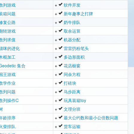
数列游戏
+
软件开发
装箱问题
+
新年趣事之打牌
修复公路
+
奶牛排队
翻转游戏
+
取余运算
数列求值
+
机器分配
猫咪的进化
+
雷雷扔粉笔头
木棍加工
+
多边形面积
Geodetic 集合
+
花店橱窗
国王游戏
+
同余方程
数学作业
+
打砖块
数列问题
+
马步距离
数列操作C
+
玩具装箱toy
树
+
文理分班
年龄排序
+
最大公约数和最小公倍数问题
火柴排队
+
货车运输