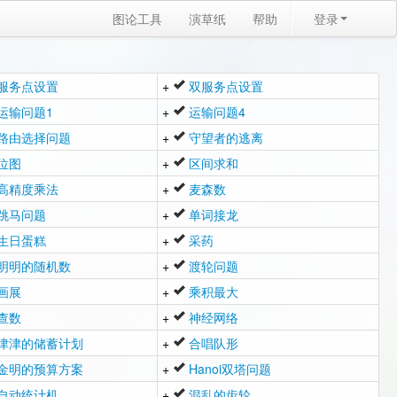
图论工具
演草纸
帮助
登录
服务点设置
+
双服务点设置
运输问题1
+
运输问题4
路由选择问题
+
守望者的逃离
位图
+
区间求和
高精度乘法
+
麦森数
跳马问题
+
单词接龙
生日蛋糕
+
采药
明明的随机数
+
渡轮问题
画展
+
乘积最大
查数
+
神经网络
津津的储蓄计划
+
合唱队形
金明的预算方案
+
Hanoi双塔问题
自动统计机
+
混乱的齿轮