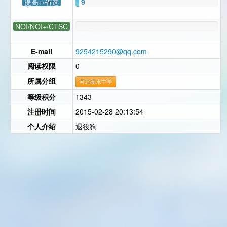
提高+/省选
9
NOI/NOI+/CTSC
E-mail
9254215290@qq.com
阅读权限
0
所属分组
河北衡水中学
等级积分
1343
注册时间
2015-02-28 20:13:54
个人介绍
退役狗