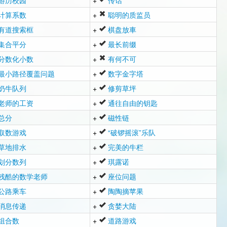
游历校园
+
传话
计算系数
+
聪明的质监员
有道搜索框
+
棋盘放車
集合平分
+
最长前缀
分数化小数
+
有何不可
最小路径覆盖问题
+
数字金字塔
奶牛队列
+
修剪草坪
老师的工资
+
通往自由的钥匙
总分
+
磁性链
取数游戏
+
“破锣摇滚”乐队
草地排水
+
完美的牛栏
划分数列
+
琪露诺
残酷的数学老师
+
座位问题
公路乘车
+
陶陶摘苹果
消息传递
+
贪婪大陆
组合数
+
道路游戏