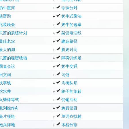
奶牛渡河
+
珍珠分对
越野跑
+
奶牛式乘法
化装晚会
+
奶牛的选举
贝茜的晨练计划
+
架设电话线
最佳老农
+
建造路径
最大的湖
+
挤奶时间
贝茜的秘密牧场
+
障碍训练场
圆桌会议
+
奶牛交通
回文词
+
词链
找零钱
+
均衡队形
挖水井
+
轮子的旋转
火柴棒等式
+
促销活动
数列操作A
+
免费馅饼
瓷片项链
+
单词查找树
炮兵阵地
+
木棍分割