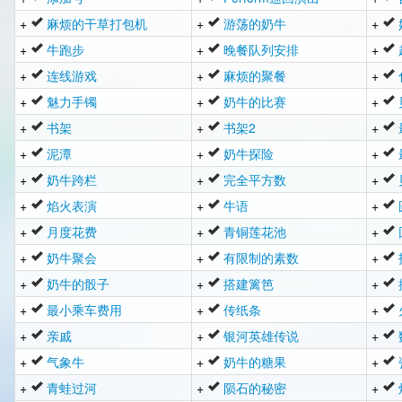
+
麻烦的干草打包机
+
游荡的奶牛
+
+
牛跑步
+
晚餐队列安排
+
+
连线游戏
+
麻烦的聚餐
+
+
魅力手镯
+
奶牛的比赛
+
+
书架
+
书架2
+
+
泥潭
+
奶牛探险
+
+
奶牛跨栏
+
完全平方数
+
+
焰火表演
+
牛语
+
+
月度花费
+
青铜莲花池
+
+
奶牛聚会
+
有限制的素数
+
+
奶牛的骰子
+
搭建篱笆
+
+
最小乘车费用
+
传纸条
+
+
亲戚
+
银河英雄传说
+
+
气象牛
+
奶牛的糖果
+
+
青蛙过河
+
陨石的秘密
+