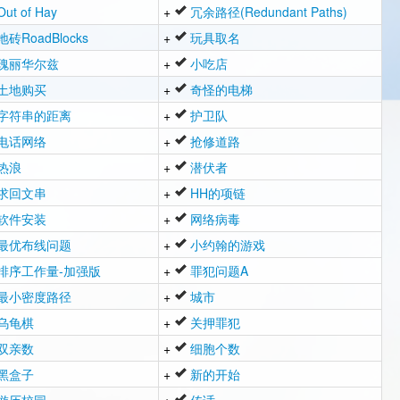
Out of Hay
+
冗余路径(Redundant Paths)
地砖RoadBlocks
+
玩具取名
瑰丽华尔兹
+
小吃店
土地购买
+
奇怪的电梯
字符串的距离
+
护卫队
电话网络
+
抢修道路
热浪
+
潜伏者
求回文串
+
HH的项链
软件安装
+
网络病毒
最优布线问题
+
小约翰的游戏
排序工作量-加强版
+
罪犯问题A
最小密度路径
+
城市
乌龟棋
+
关押罪犯
双亲数
+
细胞个数
黑盒子
+
新的开始