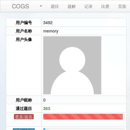
COGS
题目
题解
记录
比赛
页面
用户编号
3492
用户名称
memory
用户头像
用户昵称
0
通过题目
363
普及/提高
354