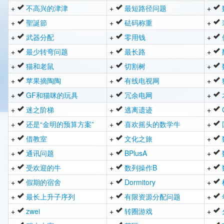
+
不高兴的津津
+
最短路径问题
+
+
聖誕節
+
砝码称重
+
+
武器分配
+
零用钱
+
+
最少转弯问题
+
最长路
+
+
猫和老鼠
+
切割树
+
+
苹果摘陶陶
+
有线电视网
+
+
GF和猫咪的玩具
+
冗余电网
+
+
迷之阶梯
+
逃离遗迹
+
+
还是“金明的预算方案”
+
喜欢摇头的数学牛
+
+
借教室
+
文化之旅
+
+
通讯问题
+
BPlusA
+
+
受欢迎的牛
+
数列操作B
+
+
假期的宿舍
+
Dormitory
+
+
最长上升子序列
+
有限资源分配问题
+
+
zwei
+
转圈游戏
+