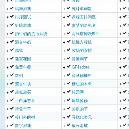
+
运输公司
+
分裂
+
+
玛雅游戏
+
统计单词数
+
+
排序测试
+
课程安排问题
+
+
矩阵游戏
+
贪婪的送礼者
+
+
奶牛们的货币系统
+
两只塔姆沃斯牛
+
+
混合牛奶
+
线性方程组
+
+
越狱
+
牧场的安排
+
+
迷宫花园
+
音量调节
+
+
免费午餐
+
GF打dota
+
+
数列
+
骑马修栅栏
+
+
麦香牛块
+
栅栏的木料
+
+
越低越买
+
校园网
+
+
上白泽慧音
+
建筑抢修
+
+
待售干草
+
劣质的草
+
+
校门外的树
+
寻找代表元
+
+
数字游戏
+
最长滑坡
+