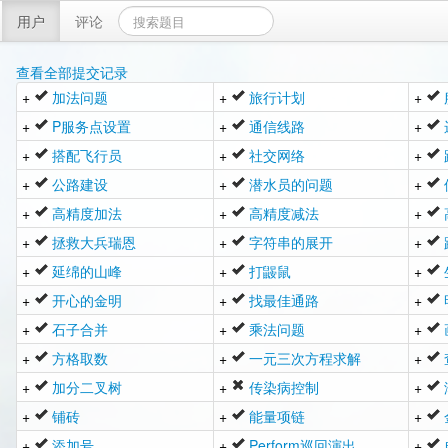
用户
评论
查看全部提交记录
+
加法问题
+
旅行计划
+
+
P服务点设置
+
通信线路
+
+
搭配飞行员
+
社交网络
+
+
公路建设
+
潜水员的问题
+
+
高精度加法
+
高精度减法
+
+
拯救大兵瑞恩
+
字符串的展开
+
+
延绵的山峰
+
打鼹鼠
+
+
开心的金明
+
找最佳通路
+
+
石子合并
+
乘法问题
+
+
方格取数
+
一元三次方程求解
+
+
加分二叉树
+
传染病控制
+
+
铺砖
+
能量项链
+
+
添加号
+
Perform巡回演出
+