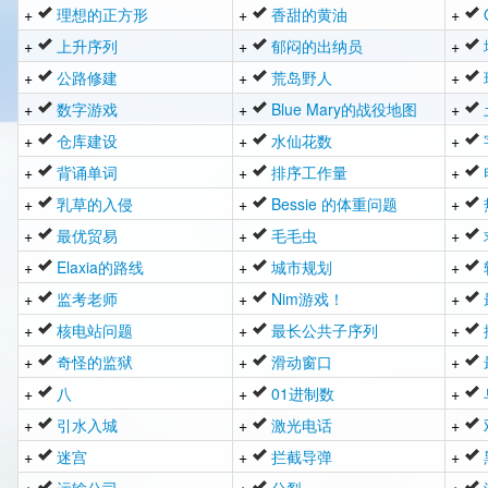
+
理想的正方形
+
香甜的黄油
+
+
上升序列
+
郁闷的出纳员
+
+
公路修建
+
荒岛野人
+
+
数字游戏
+
Blue Mary的战役地图
+
+
仓库建设
+
水仙花数
+
+
背诵单词
+
排序工作量
+
+
乳草的入侵
+
Bessie 的体重问题
+
+
最优贸易
+
毛毛虫
+
+
Elaxia的路线
+
城市规划
+
+
监考老师
+
Nim游戏！
+
+
核电站问题
+
最长公共子序列
+
+
奇怪的监狱
+
滑动窗口
+
+
八
+
01进制数
+
+
引水入城
+
激光电话
+
+
迷宫
+
拦截导弹
+