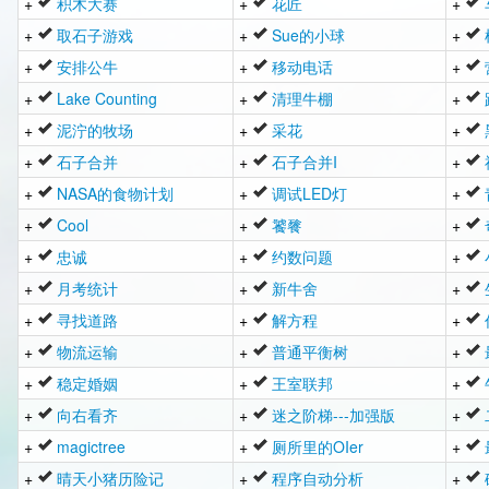
+
积木大赛
+
花匠
+
+
取石子游戏
+
Sue的小球
+
+
安排公牛
+
移动电话
+
+
Lake Counting
+
清理牛棚
+
+
泥泞的牧场
+
采花
+
+
石子合并
+
石子合并I
+
+
NASA的食物计划
+
调试LED灯
+
+
Cool
+
饕餮
+
+
忠诚
+
约数问题
+
+
月考统计
+
新牛舍
+
+
寻找道路
+
解方程
+
+
物流运输
+
普通平衡树
+
+
稳定婚姻
+
王室联邦
+
+
向右看齐
+
迷之阶梯---加强版
+
+
magictree
+
厕所里的OIer
+
+
晴天小猪历险记
+
程序自动分析
+