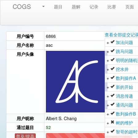
COGS
题目
题解
记录
比赛
页面
查看全部提交记
用户编号
6866
+
加法问题
用户名称
asc
+
跳马问题
用户头像
+
明明的随机
+
挖水井
+
数列操作A
+
新的开始
+
消息传递
+
通讯问题
+
数列操作B
用户昵称
Albert S. Chang
+
树的维护
通过题目
52
+
智哥的超时
普及/提高