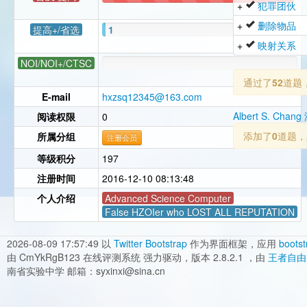
+
犯罪团伙
51
+
删除物品
提高+/省选
1
+
映射关系
NOI/NOI+/CTSC
通过了
52
道题
E-mail
hxzsq12345@163.com
Albert S. Cha
阅读权限
0
添加了
0
道题，
所属分组
注册会员
等级积分
197
注册时间
2016-12-10 08:13:48
个人介绍
Advanced Science Computer
False HZOIer who LOST ALL REPUTATION
2026-08-09 17:57:49
以
Twitter Bootstrap
作为界面框架，应用
bootst
由 CmYkRgB123 在线评测系统 强力驱动，版本 2.8.2.1 ，由
王者自由
南省实验中学 邮箱：syxinxi@sina.cn