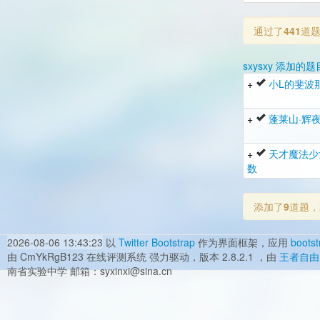
通过了
441
道
sxysxy 添加的题
+
小L的斐波
+
蓬莱山·辉夜
+
天才魔法少
数
添加了
9
道题，
2026-08-06 13:43:23
以
Twitter Bootstrap
作为界面框架，应用
bootst
由 CmYkRgB123 在线评测系统 强力驱动，版本 2.8.2.1 ，由
王者自由
南省实验中学 邮箱：syxinxi@sina.cn