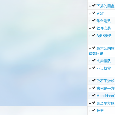
+
下落的圆盘
+
灾难
+
集合选数
+
软件安装
+
A类B类数
+
最大公约数
倍数问题
+
火柴排队
+
不设找零
+
取石子游戏
+
乘积是平方
+
Mondriaan
+
完全平方数
+
挂缀