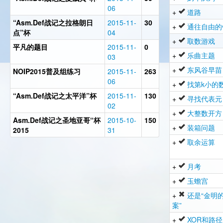
06
+
道路
“Asm.Def战记之拉格朗日
2015-11-
30
+
通往自由的
点”杯
04
+
取数游戏
平凡的题目
2015-11-
0
+
乐曲主题
03
+
东风谷早苗
NOIP2015普及组练习
2015-11-
263
06
+
找第k小的
“Asm.Def战记之太平洋”杯
2015-11-
130
+
寻找代表元
02
+
大整数开方
Asm.Def战记之圣地亚哥“杯
2015-10-
150
+
装箱问题
2015
31
+
取余运算
+
月考
+
玉蟾宫
+
还是“金明
案”
+
XOR和路径