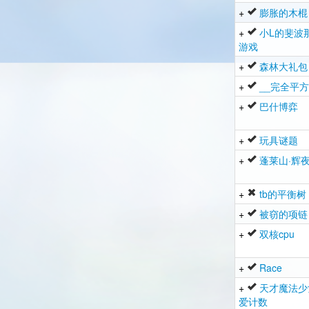
+
膨胀的木棍
+
小L的斐波
游戏
+
森林大礼包
+
__完全平
+
巴什博弈
+
玩具谜题
+
蓬莱山·辉夜
+
tb的平衡树
+
被窃的项链
+
双核cpu
+
Race
+
天才魔法少
爱计数