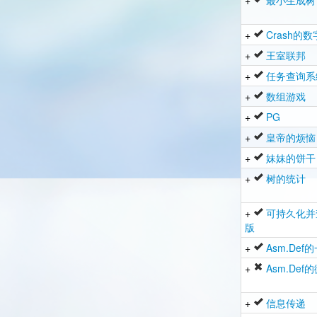
+
最小生成树
+
Crash的
+
王室联邦
+
任务查询系
+
数组游戏
+
PG
+
皇帝的烦恼
+
妹妹的饼干
+
树的统计
+
可持久化并
版
+
Asm.Def
+
Asm.De
+
信息传递