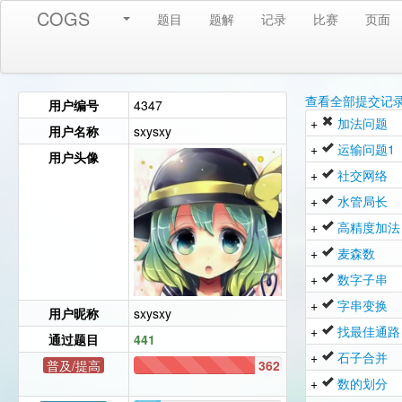
COGS
题目
题解
记录
比赛
页面
查看全部提交记
用户编号
4347
+
加法问题
用户名称
sxysxy
+
运输问题1
用户头像
+
社交网络
+
水管局长
+
高精度加法
+
麦森数
+
数字子串
+
字串变换
用户昵称
sxysxy
+
找最佳通路
通过题目
441
+
石子合并
普及/提高
362
+
数的划分