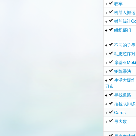
+
赛车
+
机器人搬运
+
树的统计Co
+
组织部门
+
不同的子串
+
动态逆序对
+
摩基亚Moki
+
矩阵乘法
+
生活大爆炸
刀布
+
寻找道路
+
拉拉队排练
+
Cards
+
最大数