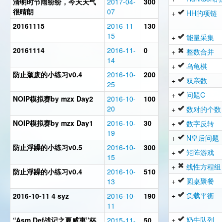
清明时节雨纷纷，今天天气
2017-04-
300
很晴朗
07
+
HH的项链
20161115
2016-11-
130
15
+
能量采集
20161114
2016-11-
0
+
整数合并
14
+
乌龟棋
防止颓废的小练习v0.4
2016-10-
200
+
双亲数
25
+
问题C
NOIP模拟赛by mzx Day2
2016-10-
100
20
+
数对的个数
NOIP模拟赛by mzx Day1
2016-10-
30
+
数字反转
19
+
N皇后问题
防止浮躁的小练习v0.5
2016-10-
300
+
矩阵游戏
15
+
线性方程组
防止浮躁的小练习v0.4
2016-10-
510
+
圆桌聚餐
13
+
负载平衡
2016-10-11 4 syz
2016-10-
190
11
+
奶牛队列
“Asm.Def战记之夏威夷”杯
2015-11-
50