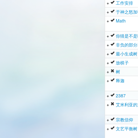
+
工作安排
+
于神之怒加
+
Math
+
你猜是不是
+
非负的部分
+
最小生成树
+
放棋子
+
树
+
释迦
+
2387
+
艾米利亚的
+
宗教信仰
+
文艺平衡树