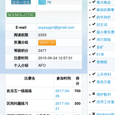
提高+/省选
79
+
篝火晚会
+
麻烦的聚餐
NOI/NOI+/CTSC
+
奶牛跨栏
+
回文词
E-mail
sxysxygm@gmail.com
+
最小乘车费
阅读权限
2333
+
洞穴探险
所属分组
郑州十一中
+
金矿
等级积分
2477
+
01串
注册时间
2015-09-24 12:57:31
+
食物链
个人介绍
AFO
+
上升序列
比赛名
参加时间
得
+
着色方案
分
欢乐五一练练练
2017-04-
700
+
维护数列
26
+
排序工作量
区间问题练习
2017-04-
300
21
+
Hankson