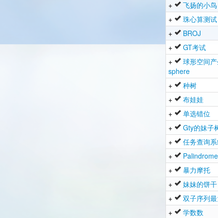
+
飞扬的小鸟
+
珠心算测试
+
BROJ
+
GT考试
+
球形空间产
sphere
+
种树
+
布娃娃
+
单选错位
+
Gty的妹子
+
任务查询系
+
Palindrome
+
暴力摩托
+
妹妹的饼干
+
双子序列最
+
学数数