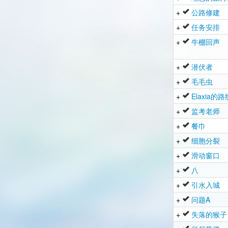
+
公路修建
+
任务安排
+
牛棚回声
+
潜伏者
+
毛毛虫
+
Elaxia的路
+
监考老师
+
餐巾
+
细胞分裂
+
滑动窗口
+
八
+
引水入城
+
问题A
+
失落的猴子