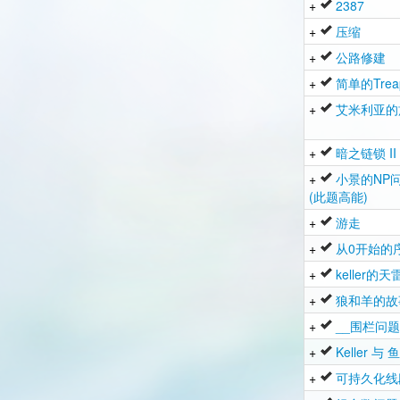
+
2387
+
压缩
+
公路修建
+
简单的Trea
+
艾米利亚的
+
暗之链锁 II
+
小景的NP
(此题高能)
+
游走
+
从0开始的
+
keller的天
+
狼和羊的故
+
__围栏问题
+
Keller 与
+
可持久化线