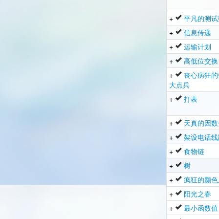
+
平凡的测试
+
信息传递
+
运输计划
+
高低位交换
+
丧心病狂的
大点兵
+
打表
+
天真的因数
+
架设电话线
+
食物链
+
树
+
疯狂的颜色
+
阳光之春
+
最小函数值