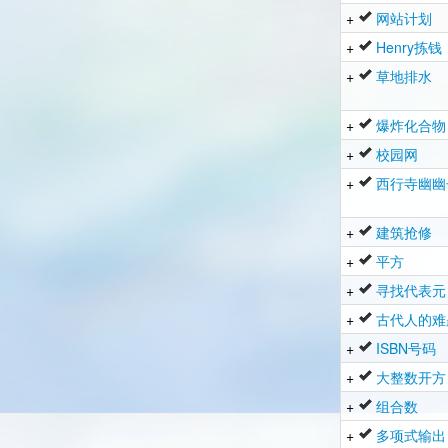
+
网站计划
+
Henry拣钱
+
草地排水
+
爆炸化合物
+
校园网
+
西行寺幽幽
+
建筑抢修
+
平方
+
寻找代表元
+
古代人的难
+
ISBN号码
+
大整数开方
+
组合数
+
多项式输出