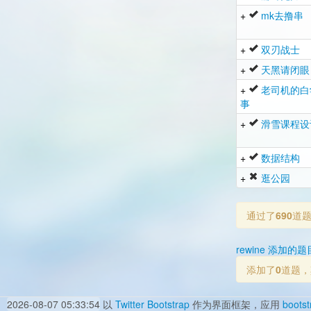
+
mk去撸串
+
双刃战士
+
天黑请闭眼
+
老司机的白
事
+
滑雪课程设
+
数据结构
+
逛公园
通过了
690
道
rewine 添加的题
添加了
0
道题，
2026-08-07 05:33:54
以
Twitter Bootstrap
作为界面框架，应用
bootst