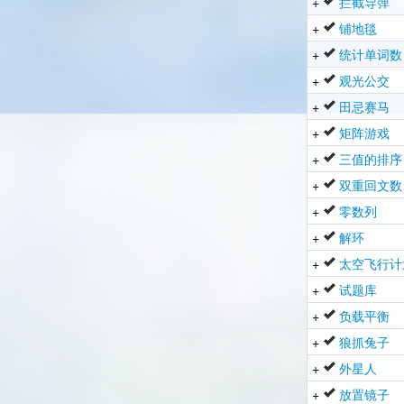
+
拦截导弹
+
铺地毯
+
统计单词数
+
观光公交
+
田忌赛马
+
矩阵游戏
+
三值的排序
+
双重回文数
+
零数列
+
解环
+
太空飞行计
+
试题库
+
负载平衡
+
狼抓兔子
+
外星人
+
放置镜子