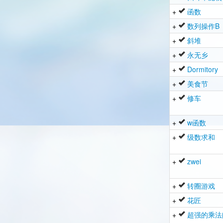
+
函数
+
数列操作B
+
斜堆
+
永无乡
+
Dormitory
+
美食节
+
修车
+
w函数
+
级数求和
+
zwei
+
转圈游戏
+
花匠
+
超强的乘法