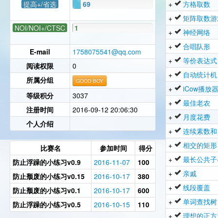
提高+/省选
69
+
方格取数
+
矩阵取数游
NOI/NOI+/CTSC
1
+
神经网络
+
合唱队形
E-mail
1758075541@qq.com
+
等价表达式
阅读权限
0
+
自动统计机
所属分组
GOOD BOY
+
iCow播放
等级积分
3037
+
最佳老农
注册时间
2016-09-12 20:06:30
+
月度花费
个人介绍
+
连续素数和
+
相交的矩形
比赛名
参加时间
得分
+
最长公共子
防止浮躁的小练习v0.9
2016-11-07
100
+
亲戚
防止颓废的小练习v0.15
2016-10-17
380
+
线段覆盖
防止颓废的小练习v0.1
2016-10-17
600
+
单词查找树
防止浮躁的小练习v0.5
2016-10-15
110
+
理想的正方