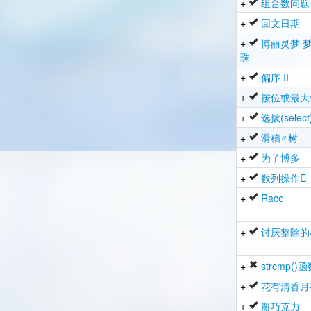
+
组合数问题
+
回文日期
+
博丽灵梦 
珠
+
偏序 II
+
按位或最大
+
选拔(select
+
滑稽♂树
+
为了博多
+
数列操作E
+
Race
+
讨厌整除的
+
strcmp()
+
花有清香月
+
掰巧克力