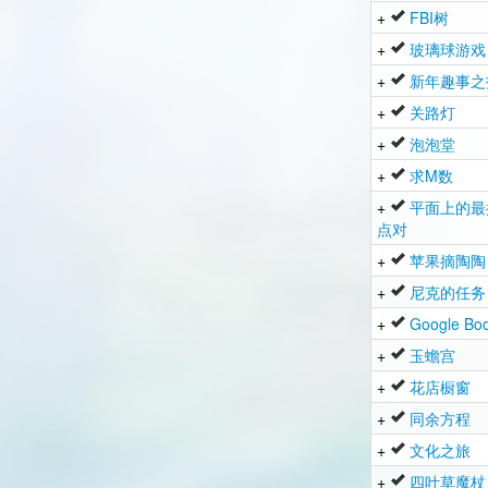
+
FBI树
+
玻璃球游戏
+
新年趣事之
+
关路灯
+
泡泡堂
+
求M数
+
平面上的最
点对
+
苹果摘陶陶
+
尼克的任务
+
Google Bo
+
玉蟾宫
+
花店橱窗
+
同余方程
+
文化之旅
+
四叶草魔杖