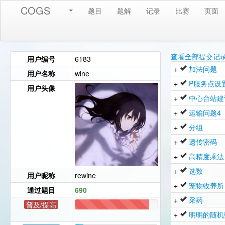
COGS
题目
题解
记录
比赛
页面
查看全部提交记
用户编号
6183
+
加法问题
用户名称
wine
+
P服务点设
用户头像
+
中心台站建
+
运输问题4
+
分组
+
遗传密码
+
高精度乘法
+
选数
用户昵称
rewine
+
宠物收养所
通过题目
690
+
采药
普及/提高
620
+
明明的随机