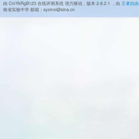
由 CmYkRgB123 在线评测系统 强力驱动，版本 2.8.2.1 ，由
王者自由
南省实验中学 邮箱：syxinxi@sina.cn