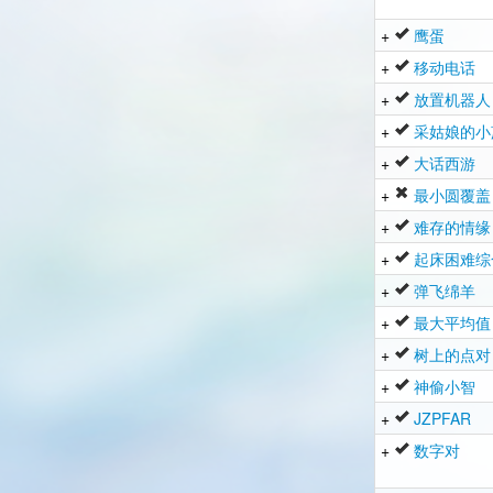
+
鹰蛋
+
移动电话
+
放置机器人
+
采姑娘的小
+
大话西游
+
最小圆覆盖
+
难存的情缘
+
起床困难综
+
弹飞绵羊
+
最大平均值
+
树上的点对
+
神偷小智
+
JZPFAR
+
数字对