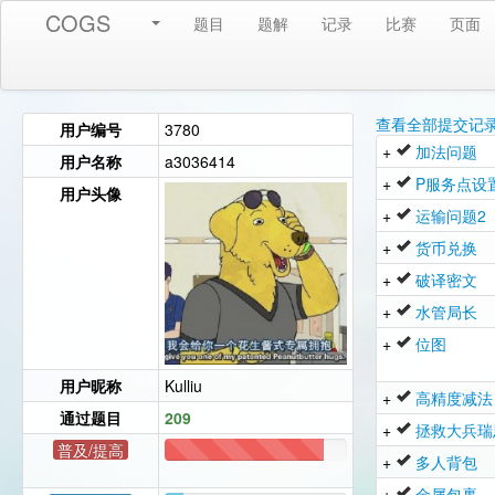
COGS
题目
题解
记录
比赛
页面
查看全部提交记
用户编号
3780
+
加法问题
用户名称
a3036414
+
P服务点设
用户头像
+
运输问题2
+
货币兑换
+
破译密文
+
水管局长
+
位图
用户昵称
Kulliu
+
高精度减法
通过题目
209
+
拯救大兵瑞
普及/提高
+
多人背包
183
+
金属包裹