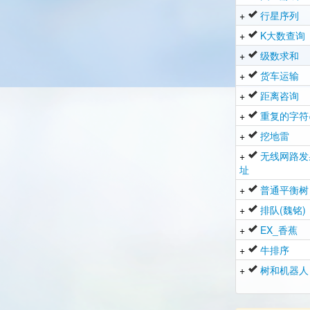
+
行星序列
+
K大数查询
+
级数求和
+
货车运输
+
距离咨询
+
重复的字符
+
挖地雷
+
无线网路发
址
+
普通平衡树
+
排队(魏铭)
+
EX_香蕉
+
牛排序
+
树和机器人