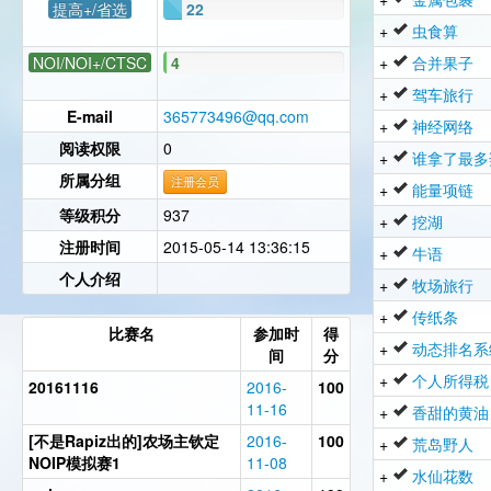
提高+/省选
22
+
虫食算
NOI/NOI+/CTSC
4
+
合并果子
+
驾车旅行
E-mail
365773496@qq.com
+
神经网络
阅读权限
0
+
谁拿了最多
所属分组
注册会员
+
能量项链
等级积分
937
+
挖湖
注册时间
2015-05-14 13:36:15
+
牛语
个人介绍
+
牧场旅行
+
传纸条
比赛名
参加时
得
+
动态排名系
间
分
+
个人所得税
20161116
2016-
100
11-16
+
香甜的黄油
[不是Rapiz出的]农场主钦定
2016-
100
+
荒岛野人
NOIP模拟赛1
11-08
+
水仙花数