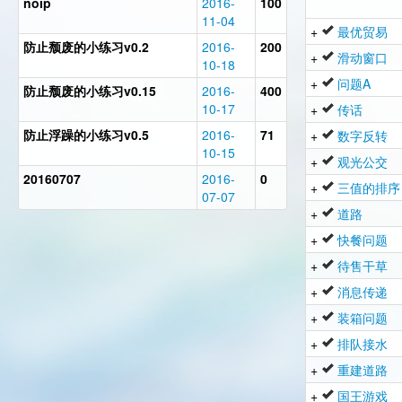
noip
2016-
100
11-04
+
最优贸易
防止颓废的小练习v0.2
2016-
200
+
滑动窗口
10-18
+
问题A
防止颓废的小练习v0.15
2016-
400
10-17
+
传话
防止浮躁的小练习v0.5
2016-
71
+
数字反转
10-15
+
观光公交
20160707
2016-
0
+
三值的排序
07-07
+
道路
+
快餐问题
+
待售干草
+
消息传递
+
装箱问题
+
排队接水
+
重建道路
+
国王游戏