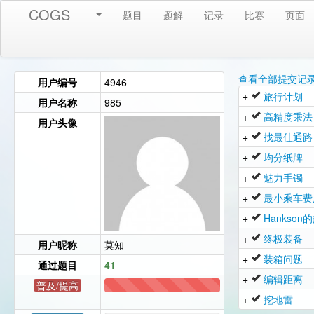
COGS
题目
题解
记录
比赛
页面
查看全部提交记
用户编号
4946
+
旅行计划
用户名称
985
+
高精度乘法
用户头像
+
找最佳通路
+
均分纸牌
+
魅力手镯
+
最小乘车费
+
Hankson
+
终极装备
用户昵称
莫知
+
装箱问题
通过题目
41
+
编辑距离
普及/提高
41
+
挖地雷