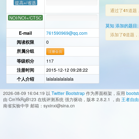
提高+/省选
通过了
41
道题
NOI/NOI+/CTSC
莫知 添加的题目:
E-mail
761590969@qq.com
添加了
0
道题，
阅读权限
0
所属分组
注册会员
等级积分
117
注册时间
2015-12-12 09:28:22
个人介绍
lalalalalalalala
2026-08-09 16:04:19
以
Twitter Bootstrap
作为界面框架，应用
bootst
由 CmYkRgB123 在线评测系统 强力驱动，版本 2.8.2.1 ，由
王者自由
南省实验中学 邮箱：syxinxi@sina.cn