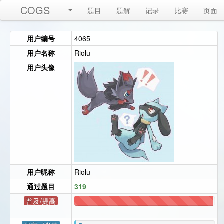
COGS
题目
题解
记录
比赛
页面
用户编号
4065
用户名称
Riolu
用户头像
用户昵称
Riolu
通过题目
319
普及/提高
314