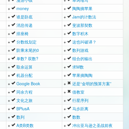
+
漫游小镇
+
单词缩写
+
money
+
陶陶摘苹果
+
谁是卧底
+
Jam的计数法
+
消息传递
+
斐波那契数
+
排座椅
+
数字积木
+
分数线划定
+
这也叫破译？
+
阶乘末尾的0
+
数列游戏
+
单数? 双数?
+
组合的输出
+
取余运算
+
求M数
+
机器分配
+
苹果摘陶陶
+
Google Book
+
还是“金明的预算方案”
+
同余方程
+
借教室
+
文化之旅
+
行星序列
+
BPlusA
+
马步距离
+
数列
+
数数
+
A类B类数
+
冲出亚马逊之圣战前夜