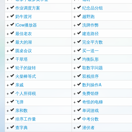
+
作业调度方案
+
纪念品分组
+
奶牛渡河
+
越野跑
+
iCow播放器
+
洗牌作弊
+
最佳老农
+
建造路径
+
最大的湖
+
完全平方数
+
圆桌会议
+
买一送一
+
干草塔
+
均衡队形
+
轮子的旋转
+
取数字问题
+
火柴棒等式
+
双栈排序
+
亲戚
+
数列操作A
+
个人所得税
+
免费馅饼
+
飞弹
+
奇怪的电梯
+
亲和数
+
单词游戏
+
排序工作量
+
中考分数
+
查字典
+
潜伏者