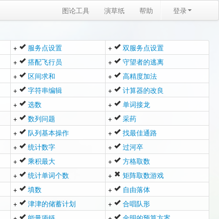
图论工具
演草纸
帮助
登录
+
服务点设置
+
双服务点设置
+
搭配飞行员
+
守望者的逃离
+
区间求和
+
高精度加法
+
字符串编辑
+
计算器的改良
+
选数
+
单词接龙
+
数列问题
+
采药
+
队列基本操作
+
找最佳通路
+
统计数字
+
过河卒
+
乘积最大
+
方格取数
+
统计单词个数
+
矩阵取数游戏
+
填数
+
自由落体
+
津津的储蓄计划
+
合唱队形
+
能量项链
+
金明的预算方案