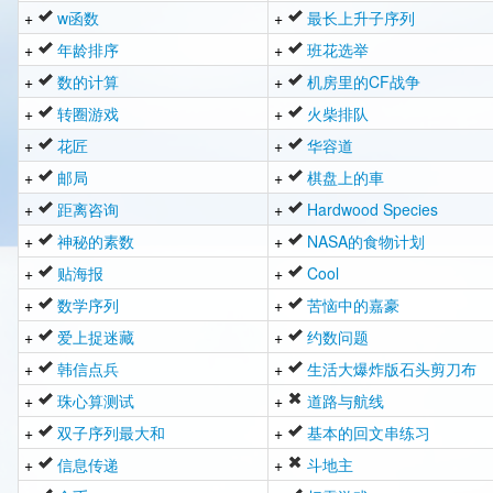
+
w函数
+
最长上升子序列
+
年龄排序
+
班花选举
+
数的计算
+
机房里的CF战争
+
转圈游戏
+
火柴排队
+
花匠
+
华容道
+
邮局
+
棋盘上的車
+
距离咨询
+
Hardwood Species
+
神秘的素数
+
NASA的食物计划
+
贴海报
+
Cool
+
数学序列
+
苦恼中的嘉豪
+
爱上捉迷藏
+
约数问题
+
韩信点兵
+
生活大爆炸版石头剪刀布
+
珠心算测试
+
道路与航线
+
双子序列最大和
+
基本的回文串练习
+
信息传递
+
斗地主