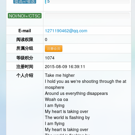
提高+/省选
5
NOI/NOI+/CTSC
E-mail
1271190462@qq.com
阅读权限
0
所属分组
注册会员
等级积分
1074
注册时间
2015-08-09 16:39:11
个人介绍
Take me higher
I hold you as we're shooting through the at
mosphere
Around us everything disappears
Woah oa oa
I am flying
My heart is taking over
The world is flashing by
I am flying
My heart is taking over