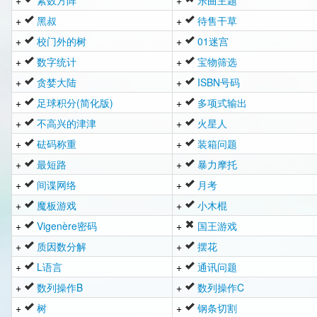
+
素数方阵
+
乐曲主题
+
黑叔
+
待售干草
+
校门外的树
+
01迷宫
+
数字统计
+
宝物筛选
+
贪婪大陆
+
ISBN号码
+
足球积分(简化版)
+
多项式输出
+
不高兴的津津
+
火星人
+
砝码称重
+
装箱问题
+
最短路
+
暴力摩托
+
间谍网络
+
月考
+
魔板游戏
+
小木棍
+
Vigenère密码
+
国王游戏
+
质因数分解
+
摆花
+
L语言
+
通讯问题
+
数列操作B
+
数列操作C
+
树
+
钢条切割