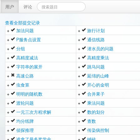
用户
评论
查看全部提交记录
+
加法问题
+
旅行计划
+
P服务点设置
+
通信线路
+
分组
+
潜水员的问题
+
高精度减法
+
高精度乘法
+
字符串的展开
+
跳马问题
+
高速公路
+
延绵的山峰
+
虫食算
+
开心的金明
+
明明的随机数
+
合并果子
+
渡轮问题
+
乘法问题
+
一元三次方程求解
+
数的划分
+
均分纸牌
+
查数
+
侦探推理
+
传染病控制
+
谁拿了最多奖学金
+
铺砖