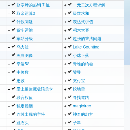
+
赵寒烨的热销 T 恤
+
一元二次方程求解
+
取余运算2
+
级数求和
+
计数问题
+
表达式求值
+
货车运输
+
积木大赛
+
车站分级
+
超强的乘法问题
+
乌力波
+
Lake Counting
+
黑白图像
+
小球下落
+
幸运52
+
青蛙的约会
+
中位数
+
饕餮
+
忠诚
+
支付宝
+
爱上捉迷藏极限关卡
+
挖地雷
+
联合权值
+
寻找道路
+
稳定婚姻
+
magictree
+
连续出现的字符
+
神奇的幻方
+
跳石头
+
子串