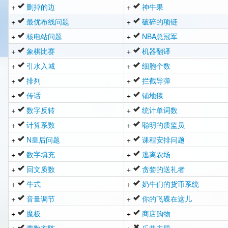
+
删掉的边
+
神牛果
+
最优布线问题
+
破碎的项链
+
核电站问题
+
NBA总冠军
+
象棋比赛
+
机器翻译
+
引水入城
+
细胞个数
+
排列
+
拦截导弹
+
传话
+
铺地毯
+
数字反转
+
统计单词数
+
计算系数
+
聪明的质监员
+
N皇后问题
+
课程安排问题
+
数字填充
+
逃离农场
+
回文质数
+
贪婪的送礼者
+
牛式
+
奶牛们的货币系统
+
音量调节
+
你的飞碟在这儿
+
魔板
+
商店购物