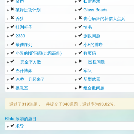
+
金币
+
扫雷游戏
+
破译进攻计划
+
Glass Beads
+
养猪
+
丧心病狂的韩信大点兵
+
排列杆子
+
情书
+
2333
+
删数问题
+
最佳序列
+
小F的排序
+
小景的NP问题(此题高能)
+
数页码
+
__完全平方数
+
__围栏问题
+
巴什博弈
+
军队
+
冰桥，升起来了！
+
新型武器
+
换教室
+
组合数问题
通过了
319
道题，一共提交了
340
道题，通过率为
93.82%
。
Riolu 添加的题目:
+
求导