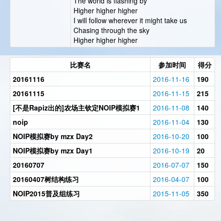
The world is flashing by
Higher higher higher
I will follow wherever it might take us
Chasing through the sky
Higher higher higher
比赛名
参加时间
得分
20161116
2016-11-16
190
20161115
2016-11-15
215
[不是Rapiz出的]农场主钦定NOIP模拟赛1
2016-11-08
140
noip
2016-11-04
130
NOIP模拟赛by mzx Day2
2016-10-20
100
NOIP模拟赛by mzx Day1
2016-10-19
20
20160707
2016-07-07
150
20160407树结构练习
2016-04-07
100
NOIP2015普及组练习
2015-11-05
350