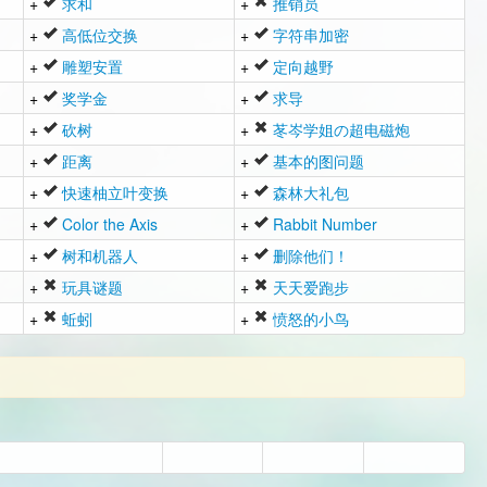
+
求和
+
推销员
+
高低位交换
+
字符串加密
+
雕塑安置
+
定向越野
+
奖学金
+
求导
+
砍树
+
苳岑学姐の超电磁炮
+
距离
+
基本的图问题
+
快速柚立叶变换
+
森林大礼包
+
Color the Axis
+
Rabbit Number
+
树和机器人
+
删除他们！
+
玩具谜题
+
天天爱跑步
+
蚯蚓
+
愤怒的小鸟