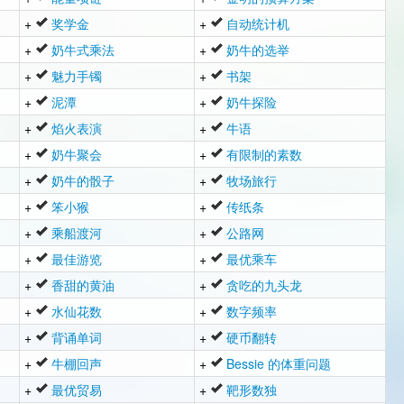
+
奖学金
+
自动统计机
+
奶牛式乘法
+
奶牛的选举
+
魅力手镯
+
书架
+
泥潭
+
奶牛探险
+
焰火表演
+
牛语
+
奶牛聚会
+
有限制的素数
+
奶牛的骰子
+
牧场旅行
+
笨小猴
+
传纸条
+
乘船渡河
+
公路网
+
最佳游览
+
最优乘车
+
香甜的黄油
+
贪吃的九头龙
+
水仙花数
+
数字频率
+
背诵单词
+
硬币翻转
+
牛棚回声
+
Bessie 的体重问题
+
最优贸易
+
靶形数独