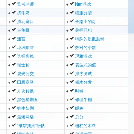
+
监考老师
+
Nim游戏！
+
挤牛奶
+
细胞分裂
+
滑动窗口
+
长路上的灯
+
乌龟棋
+
关押罪犯
+
迷宫
+
特殊的质数肋骨
+
垃圾陷阱
+
数对的个数
+
选择客栈
+
玛雅游戏
+
瑞士轮
+
表达式的值
+
观光公交
+
排序测试
+
田忌赛马
+
积木分发
+
方块转换
+
时钟
+
黑色星期五
+
修理牛棚
+
奶牛队列
+
昵称
+
最短网络
+
总分
+
“破锣摇滚”乐队
+
栅栏的木料