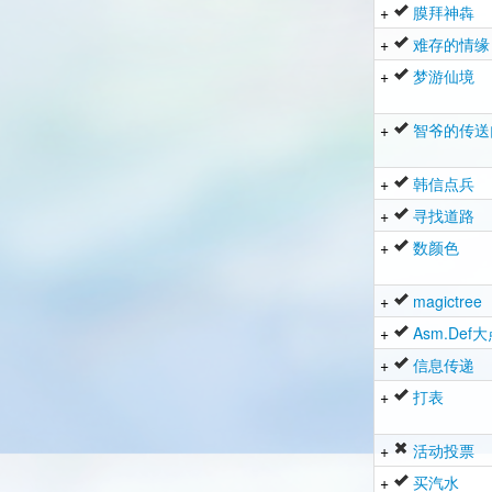
+
膜拜神犇
+
难存的情缘
+
梦游仙境
+
智爷的传送
+
韩信点兵
+
寻找道路
+
数颜色
+
magictree
+
Asm.Def
+
信息传递
+
打表
+
活动投票
+
买汽水