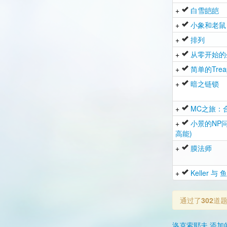
+
白雪皑皑
+
小象和老鼠
+
排列
+
从零开始的
+
简单的Trea
+
暗之链锁
+
MC之旅：
+
小景的NP
高能)
+
膜法师
+
Keller 与
通过了
302
道
洛克索耶夫 添加