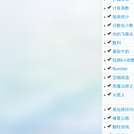
+
计算系数
+
报表统计
+
分数化小数
+
你的飞碟在
+
数列
+
量取牛奶
+
找第k小的
+
Number
+
宝物筛选
+
黑魔法师之
+
火星人
+
最短路径问
+
修复公路
+
翻转游戏