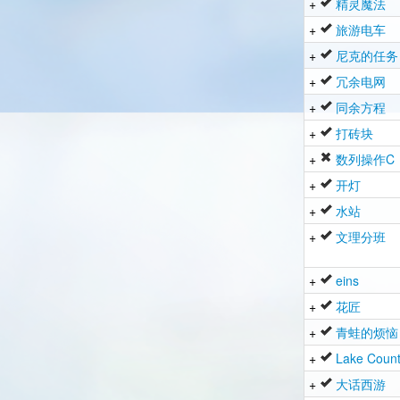
+
精灵魔法
+
旅游电车
+
尼克的任务
+
冗余电网
+
同余方程
+
打砖块
+
数列操作C
+
开灯
+
水站
+
文理分班
+
eins
+
花匠
+
青蛙的烦恼
+
Lake Count
+
大话西游