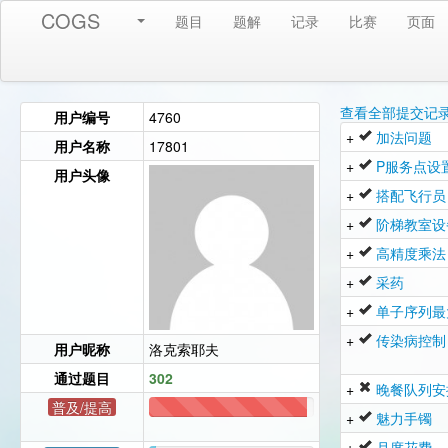
COGS
题目
题解
记录
比赛
页面
查看全部提交记
用户编号
4760
+
加法问题
用户名称
17801
+
P服务点设
用户头像
+
搭配飞行员
+
阶梯教室设
+
高精度乘法
+
采药
+
单子序列最
+
传染病控制
用户昵称
洛克索耶夫
通过题目
302
+
晚餐队列安
普及/提高
+
魅力手镯
289
+
月度花费