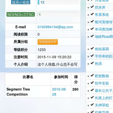
提高+/省选
12
+
挖水井
NOI/NOI+/CTSC
1
+
售票系统
+
银河英雄传
E-mail
3192984194@qq.com
+
单词查找树
阅读权限
0
+
地砖RoadBl
所属分组
河北衡水中学
+
相似基因
等级积分
1233
+
字符串的距
注册时间
2015-11-09 15:20:22
+
热浪
个人介绍
这个人很蠢,什么也不会写
+
靶形数独
比赛名
参加时间
得
分
+
软件安装
Segment Tree
2016-08-
280
+
最长公共子
Competition
28
+
长路上的灯
+
关押罪犯
+
拦截导弹