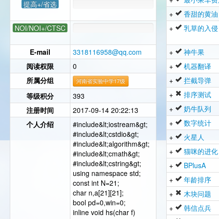
提高+/省选
+
香甜的黄油
NOI/NOI+/CTSC
+
乳草的入侵
E-mail
3318116958@qq.com
+
神牛果
阅读权限
0
+
机器翻译
所属分组
+
拦截导弹
河南省实验中学17级
+
排序测试
等级积分
393
+
奶牛队列
注册时间
2017-09-14 20:22:13
+
数字统计
个人介绍
#include&lt;iostream&gt;
#include&lt;cstdio&gt;
+
火星人
#include&lt;algorithm&gt;
+
猫咪的进化
#include&lt;cmath&gt;
#include&lt;cstring&gt;
+
BPlusA
using namespace std;
+
年龄排序
const int N=21;
char n,a[21][21];
+
木块问题
bool pd=0,win=0;
+
韩信点兵
inline void hs(char f)