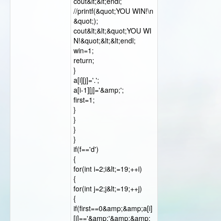
cout&lt;&lt;endl;
//printf(&quot;YOU WIN!\n
&quot;);
cout&lt;&lt;&quot;YOU WI
N!&quot;&lt;&lt;endl;
win=1;
return;
}
a[i][j]='.';
a[i-1][j]='&amp;';
first=1;
}
}
}
}
if(f=='d')
{
for(int i=2;i&lt;=19;++i)
{
for(int j=2;j&lt;=19;++j)
{
if(first==0&amp;&amp;a[i]
[j]=='&amp;'&amp;&amp;