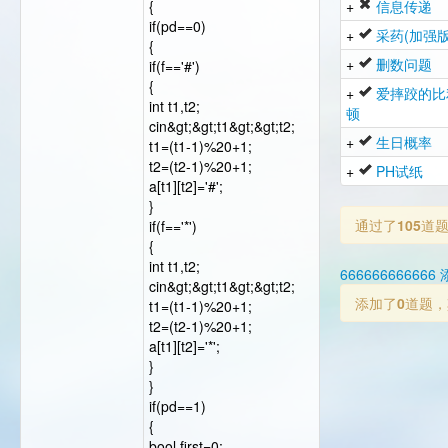
{
+
信息传递
if(pd==0)
+
采药(加强版
{
+
删数问题
if(f=='#')
{
+
爱摔跤的比
int t1,t2;
顿
cin&gt;&gt;t1&gt;&gt;t2;
+
生日概率
t1=(t1-1)%20+1;
t2=(t2-1)%20+1;
+
PH试纸
a[t1][t2]='#';
}
通过了
105
道
if(f=='*')
{
int t1,t2;
66666666666
cin&gt;&gt;t1&gt;&gt;t2;
添加了
0
道题，
t1=(t1-1)%20+1;
t2=(t2-1)%20+1;
a[t1][t2]='*';
}
}
if(pd==1)
{
bool first=0;