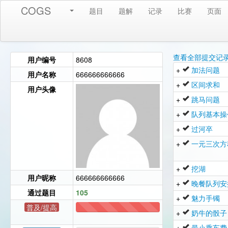
COGS
题目
题解
记录
比赛
页面
查看全部提交记
用户编号
8608
+
加法问题
用户名称
666666666666
+
区间求和
用户头像
+
跳马问题
+
队列基本操
+
过河卒
+
一元三次方
+
挖湖
用户昵称
666666666666
+
晚餐队列安
通过题目
105
+
魅力手镯
普及/提高
+
奶牛的骰子
105
+
最小乘车费