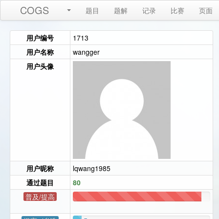
COGS
题目
题解
记录
比赛
页面
用户编号
1713
用户名称
wangger
用户头像
用户昵称
lqwang1985
通过题目
80
普及/提高
75