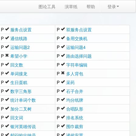
图论工具
演草纸
帮助
登录
P
服务点设置
P
双服务点设置
P
通信线路
P
备用交换机
P
运输问题2
P
运输问题4
P
希望小学
P
路由选择问题
P
回文数
P
字符串编辑
P
单词接龙
P
多人背包
P
生日蛋糕
P
采药
P
数字三角形
P
石子合并
P
统计单词个数
P
均分纸牌
P
加分二叉树
P
合唱队形
P
回文词
P
排名系统
P
银河英雄传说
P
围巾裁剪
P
郁闷的出纳员
P
诸侯安置