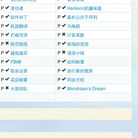
P
潜伏者
P
Hankson的趣味题
P
软件补丁
P
最长公共子序列
P
机器翻译
P
乌龟棋
P
拦截导弹
P
计算系数
P
航空路线
P
牧场的安排
P
越低越买
P
漫游小镇
P
FBI树
P
砝码称重
P
取余运算
P
旅行家的预算
P
花店橱窗
P
同余方程
P
火柴排队
P
Mondriaan's Dream