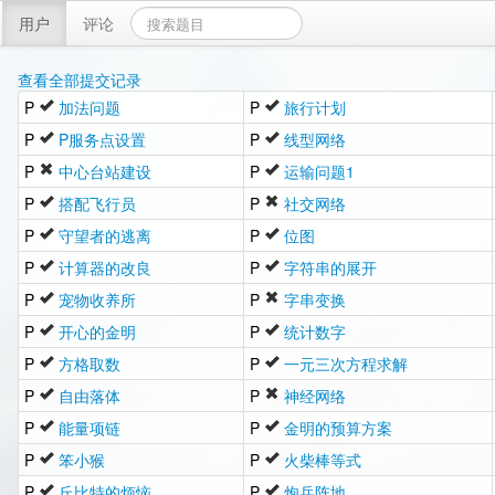
用户
评论
查看全部提交记录
P
加法问题
P
旅行计划
P
P服务点设置
P
线型网络
P
中心台站建设
P
运输问题1
P
搭配飞行员
P
社交网络
P
守望者的逃离
P
位图
P
计算器的改良
P
字符串的展开
P
宠物收养所
P
字串变换
P
开心的金明
P
统计数字
P
方格取数
P
一元三次方程求解
P
自由落体
P
神经网络
P
能量项链
P
金明的预算方案
P
笨小猴
P
火柴棒等式
P
丘比特的烦恼
P
炮兵阵地