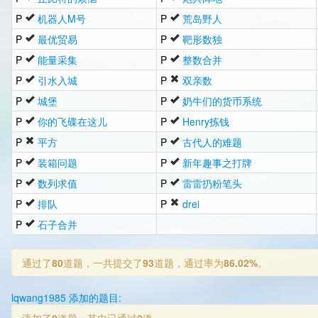
P
机器人M号
P
荒岛野人
P
最优贸易
P
靶形数独
P
能量采集
P
整数合并
P
引水入城
P
双亲数
P
城堡
P
奶牛们的货币系统
P
你的飞碟在这儿
P
Henry拣钱
P
平方
P
古代人的难题
P
装箱问题
P
新年趣事之打牌
P
数列求值
P
雷雷扔粉笔头
P
排队
P
drei
P
石子合并
通过了
80
道题，一共提交了
93
道题，通过率为
86.02%
。
lqwang1985 添加的题目: